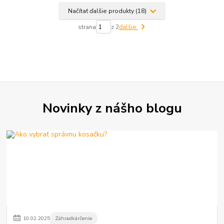
Načítať ďalšie produkty (18)
strana
z 2
ďalšie
Novinky z nášho blogu
10
.
02
.
2025
Záhradkárčenie