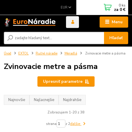
0
ks
EUR
za
0 €
Menu
Hľadať
Úvod
EXTOL
Ručné náradie
Meradlá
Zvinovacie metre a pásma
Zvinovacie metre a pásma
Upresniť parametre
Najnovšie
Najlacnejšie
Najdrahšie
Zobrazujem 1-20 z 38
strana
z 2
ďalšie