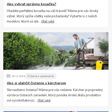
Ako vybrať správnu kosačku?
Hľadáte perfektnú kosačku na váš trávnik? Máme pre vás široký
výber, ktorý spĺňa všetky vaše požiadavky! Vyberte si z našich
modelov, ktoré sú ide...
čítať celé
26
.
11
.
2024
Čistenie a upratovanie
Ako si uľahčiť čistenie s kärcherom
Ste nadšenci čistenia? Máme pre vás riešenie. Kärcher je popredný
výrobca čistiacich zariadení, ktorý ponúka širokú škálu produktov
od vysokotlakovýc...
čítať celé