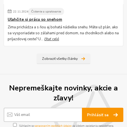
22
.
11
.
2024
Čistenie a upratovanie
Uľahčite si prácu so snehom
Zima prichádza a s ňou aj bohatá nádielka snehu. Máte už plán, ako
sa vysporiadate so záľahami pred domom, na chodníkoch alebo na
príjazdovej ceste? U...
čítať celé
Zobraziť všetky články
Nepremeškajte novinky, akcie a
zľavy!
Prihlásiť sa
Súhlasím so
spracovaním osobných údajov
za účelom zasielania newslettera.