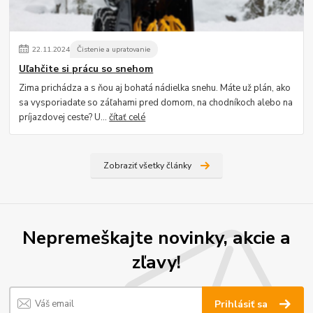
22
.
11
.
2024
Čistenie a upratovanie
Uľahčite si prácu so snehom
Zima prichádza a s ňou aj bohatá nádielka snehu. Máte už plán, ako
sa vysporiadate so záľahami pred domom, na chodníkoch alebo na
príjazdovej ceste? U...
čítať celé
Zobraziť všetky články
Nepremeškajte novinky, akcie a
zľavy!
Prihlásiť sa