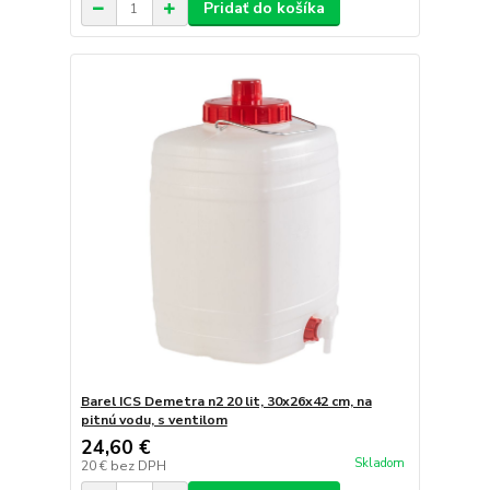
Pridať do košíka
Barel ICS Demetra n2 20 lit, 30x26x42 cm, na
pitnú vodu, s ventilom
24,60 €
Skladom
20 €
bez DPH