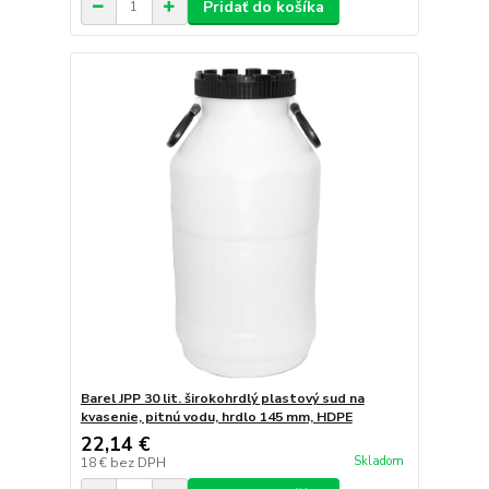
Pridať do košíka
Barel JPP 30 lit. širokohrdlý plastový sud na
kvasenie, pitnú vodu, hrdlo 145 mm, HDPE
22,14 €
Skladom
18 €
bez DPH