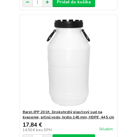
Pridať do košíka
Barel JPP 20 lit. širokohrdlý plastový sud na
kvasenie, pitnú vodu, hrdlo 145 mm, HDPE, 44,5 cm
17,84 €
Skladom
14,50 €
bez DPH