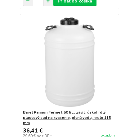
Pridať do košíka
Barel Pannon Fermet 50 lit., závit, úzkohrdlý
plastový sud na kvasenie, pitnú vodu, hrdlo 115
mm
36,41 €
Skladom
29,60 €
bez DPH