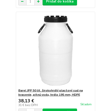
Pridať do košíka
Barel JPP 50 lit. širokohrdlý plastový sud na
kvasenie, pitnú vodu, hrdlo 195 mm, HDPE
38,13 €
Skladom
31 €
bez DPH