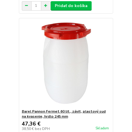
Pridať do košíka
Barel Pannon Fermet 60 lit., závit, plastový sud
na kvasenie, hrdlo 245 mm
47,36 €
Skladom
38,50 €
bez DPH