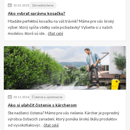
10
.
02
.
2025
Záhradkárčenie
Ako vybrať správnu kosačku?
Hľadáte perfektnú kosačku na váš trávnik? Máme pre vás široký
výber, ktorý spĺňa všetky vaše požiadavky! Vyberte si z našich
modelov, ktoré sú ide...
čítať celé
26
.
11
.
2024
Čistenie a upratovanie
Ako si uľahčiť čistenie s kärcherom
Ste nadšenci čistenia? Máme pre vás riešenie. Kärcher je popredný
výrobca čistiacich zariadení, ktorý ponúka širokú škálu produktov
od vysokotlakovýc...
čítať celé