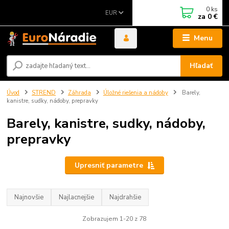
0
ks
EUR
za
0 €
Menu
Hľadať
Úvod
STREND
Záhrada
Úložné riešenia a nádoby
Barely,
kanistre, sudky, nádoby, prepravky
Barely, kanistre, sudky, nádoby,
prepravky
Upresniť parametre
Najnovšie
Najlacnejšie
Najdrahšie
Zobrazujem 1-20 z 78