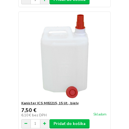
Kanister ICS M82215, 15 lit., biely
7,50 €
Skladom
6,10 €
bez DPH
Pridať do košíka