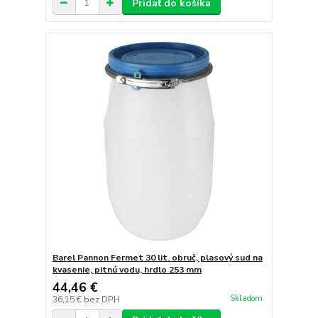
Pridať do košíka
Barel Pannon Fermet 30 lit. obruč, plasový sud na
kvasenie, pitnú vodu, hrdlo 253 mm
44,46 €
Skladom
36,15 €
bez DPH