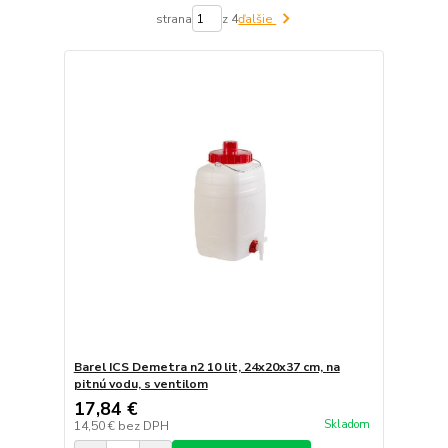
strana
z 4
ďalšie
Barel ICS Demetra n2 10 lit, 24x20x37 cm, na
pitnú vodu, s ventilom
17,84 €
Skladom
14,50 €
bez DPH