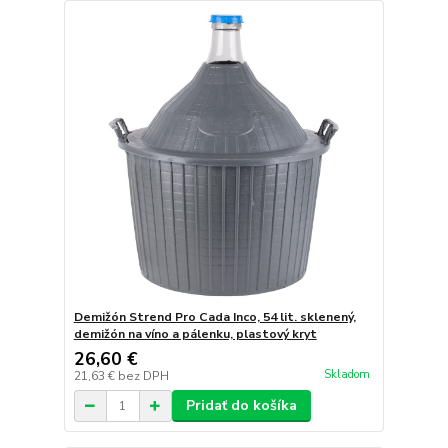
Demižón Strend Pro Cada Inco, 54 lit. sklenený,
demižón na víno a pálenku, plastový kryt
26,60 €
Skladom
21,63 €
bez DPH
Pridať do košíka