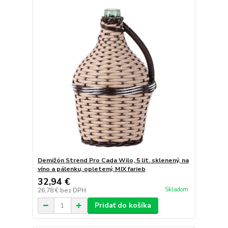
Demižón Strend Pro Cada Wilo, 5 lit. sklenený, na
víno a pálenku, opletený, MIX farieb
32,94 €
Skladom
26,78 €
bez DPH
Pridať do košíka