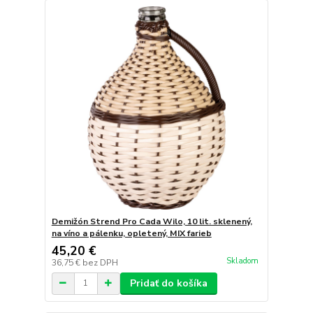
Demižón Strend Pro Cada Wilo, 10 lit. sklenený,
na víno a pálenku, opletený, MIX farieb
45,20 €
Skladom
36,75 €
bez DPH
Pridať do košíka