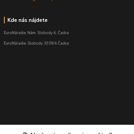
Kde nás nájdete
EuroNáradie, Nám. Slobody 6, Čadca
EuroNáradie, Slobody 3039/4 Čadca
Kontakty