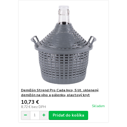
Demižón Strend Pro Cada Inco, 5 lit. sklenený,
demižón na víno a pálenku, plastový kryt
10,73 €
Skladom
8,72 €
bez DPH
Pridať do košíka