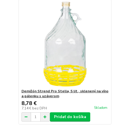
Demižón Strend Pro Stella, 5 lit., sklenený na víno
a pálenku s uzáverom
8,78 €
Skladom
7,14 €
bez DPH
Pridať do košíka