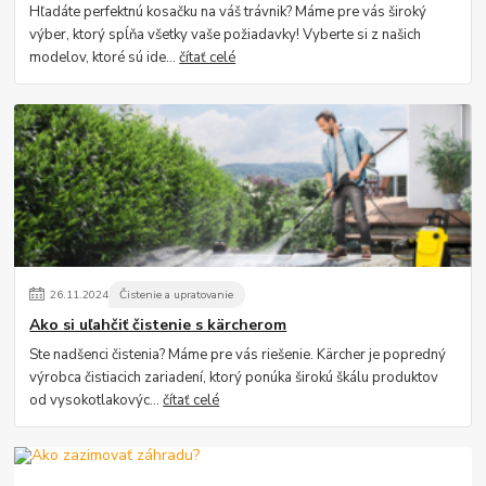
Hľadáte perfektnú kosačku na váš trávnik? Máme pre vás široký
výber, ktorý spĺňa všetky vaše požiadavky! Vyberte si z našich
modelov, ktoré sú ide...
čítať celé
26
.
11
.
2024
Čistenie a upratovanie
Ako si uľahčiť čistenie s kärcherom
Ste nadšenci čistenia? Máme pre vás riešenie. Kärcher je popredný
výrobca čistiacich zariadení, ktorý ponúka širokú škálu produktov
od vysokotlakovýc...
čítať celé