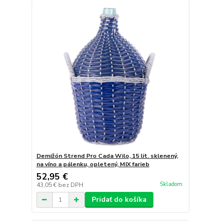
Demižón Strend Pro Cada Wilo, 15 lit. sklenený,
na víno a pálenku, opletený, MIX farieb
52,95 €
Skladom
43,05 €
bez DPH
Pridať do košíka