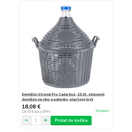
Demižón Strend Pro Cada Inco, 15 lit. sklenený,
demižón na víno a pálenku, plastový kryt
18,08 €
Skladom
14,70 €
bez DPH
Pridať do košíka