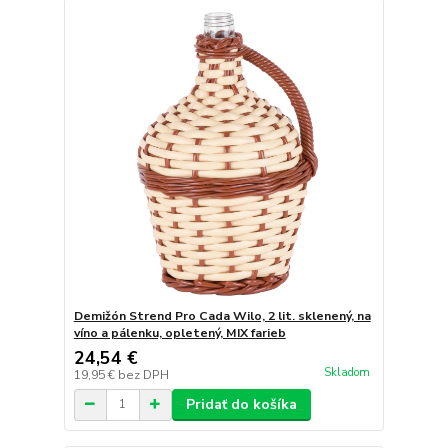
Demižón Strend Pro Cada Wilo, 2 lit. sklenený, na
víno a pálenku, opletený, MIX farieb
24,54 €
Skladom
19,95 €
bez DPH
Pridať do košíka