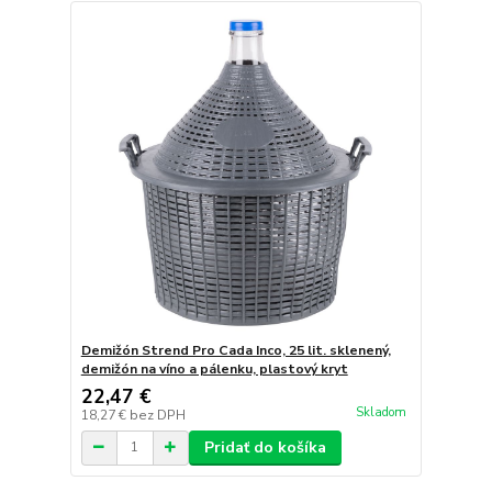
Demižón Strend Pro Cada Inco, 25 lit. sklenený,
demižón na víno a pálenku, plastový kryt
22,47 €
Skladom
18,27 €
bez DPH
Pridať do košíka