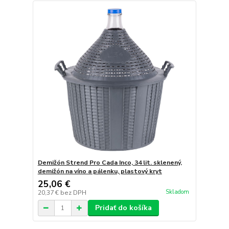
Demižón Strend Pro Cada Inco, 34 lit. sklenený,
demižón na víno a pálenku, plastový kryt
25,06 €
Skladom
20,37 €
bez DPH
Pridať do košíka