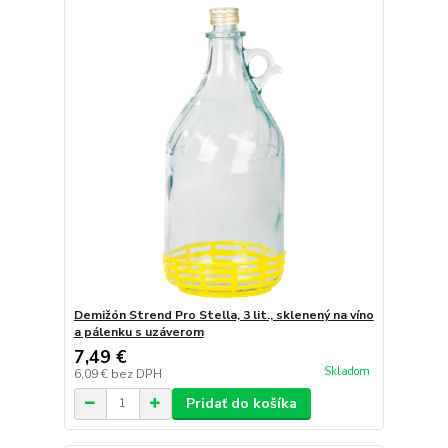
Demižón Strend Pro Stella, 3 lit., sklenený na víno
a pálenku s uzáverom
7,49 €
Skladom
6,09 €
bez DPH
Pridať do košíka