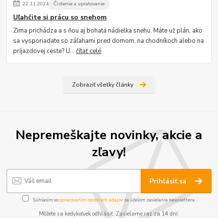
22
.
11
.
2024
Čistenie a upratovanie
Uľahčite si prácu so snehom
Zima prichádza a s ňou aj bohatá nádielka snehu. Máte už plán, ako
sa vysporiadate so záľahami pred domom, na chodníkoch alebo na
príjazdovej ceste? U...
čítať celé
Zobraziť všetky články
Nepremeškajte novinky, akcie a
zľavy!
Prihlásiť sa
Súhlasím so
spracovaním osobných údajov
za účelom zasielania newslettera.
Môžete sa kedykoľvek odhlásiť. Zasielame raz za 14 dní.