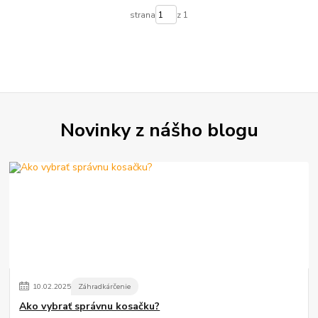
strana
z 1
Novinky z nášho blogu
10
.
02
.
2025
Záhradkárčenie
Ako vybrať správnu kosačku?