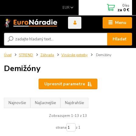
0
ks
EUR
za
0 €
Menu
Hľadať
Úvod
STREND
Záhrada
Vinárske potreby
Demižóny
Demižóny
Upresniť parametre
Najnovšie
Najlacnejšie
Najdrahšie
Zobrazujem 1-13 z 13
strana
z 1