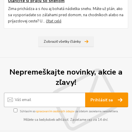
Uľahčite si prácu so snehom
Zima prichádza a s ňou aj bohatá nádielka snehu. Máte už plán, ako
sa vysporiadate so záľahami pred domom, na chodníkoch alebo na
príjazdovej ceste? U...
čítať celé
Zobraziť všetky články
Nepremeškajte novinky, akcie a
zľavy!
Prihlásiť sa
Súhlasím so
spracovaním osobných údajov
za účelom zasielania newslettera.
Môžete sa kedykoľvek odhlásiť. Zasielame raz za 14 dní.