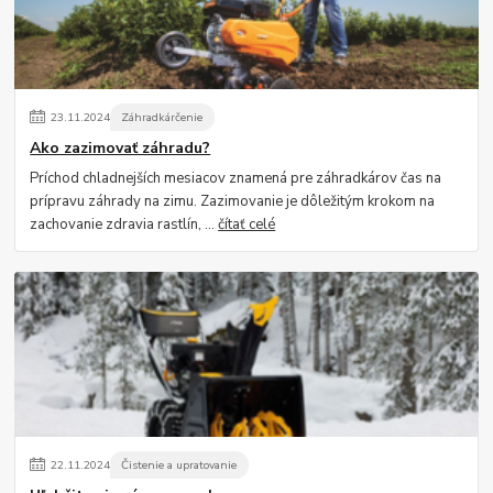
23
.
11
.
2024
Záhradkárčenie
Ako zazimovať záhradu?
Príchod chladnejších mesiacov znamená pre záhradkárov čas na
prípravu záhrady na zimu. Zazimovanie je dôležitým krokom na
zachovanie zdravia rastlín, ...
čítať celé
22
.
11
.
2024
Čistenie a upratovanie