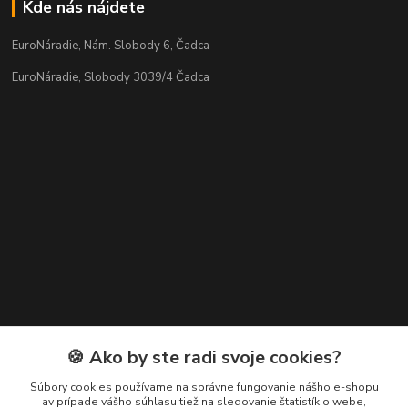
Kde nás nájdete
EuroNáradie, Nám. Slobody 6, Čadca
EuroNáradie, Slobody 3039/4 Čadca
Kontakty
🍪 Ako by ste radi svoje cookies?
Zákaznícka podpora EuroNáradie
Súbory cookies používame na správne fungovanie nášho e-shopu
+421 911 629 846
av prípade vášho súhlasu tiež na sledovanie štatistík o webe,