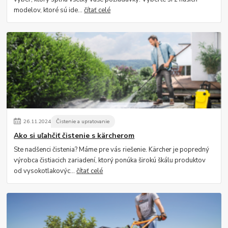
modelov, ktoré sú ide...
čítať celé
26
.
11
.
2024
Čistenie a upratovanie
Ako si uľahčiť čistenie s kärcherom
Ste nadšenci čistenia? Máme pre vás riešenie. Kärcher je popredný
výrobca čistiacich zariadení, ktorý ponúka širokú škálu produktov
od vysokotlakovýc...
čítať celé