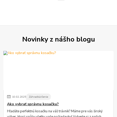
Novinky z nášho blogu
10
.
02
.
2025
Záhradkárčenie
Ako vybrať správnu kosačku?
Hľadáte perfektnú kosačku na váš trávnik? Máme pre vás široký
výber, ktorý spĺňa všetky vaše požiadavky! Vyberte si z našich