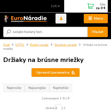
0
ks
EUR
za
0 €
Menu
Hľadať
Úvod
EXTOL
Ručné náradie
Stavebné náradie
Držiaky na brúsne
mriežky
Držiaky na brúsne mriežky
Upresniť parametre
Najnovšie
Najlacnejšie
Najdrahšie
Zobrazujem 1-9 z 9
strana
z 1