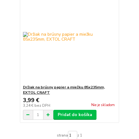
Držiak na brúsny papier a miežku 85x235mm,
EXTOL CRAFT
3,99 €
Nie je skladom
3,24 €
bez DPH
Pridať do košíka
strana
z 1