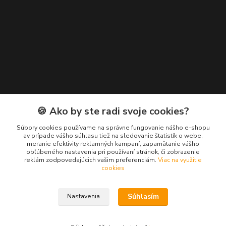
Kontakty
🍪 Ako by ste radi svoje cookies?
Zákaznícka podpora EuroNáradie
Súbory cookies používame na správne fungovanie nášho e-shopu
+421 911 629 846
av prípade vášho súhlasu tiež na sledovanie štatistík o webe,
meranie efektivity reklamných kampaní, zapamätanie vášho
(Po-Pia, 8-16 hod.)
obľúbeného nastavenia pri používaní stránok, či zobrazenie
reklám zodpovedajúcich vašim preferenciám.
Viac na využitie
info@euronaradie.sk
cookies
Súhlasím
Nastavenia