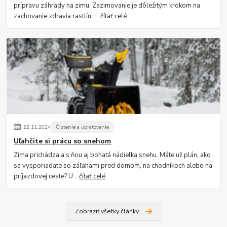
prípravu záhrady na zimu. Zazimovanie je dôležitým krokom na
zachovanie zdravia rastlín, ...
čítať celé
22
.
11
.
2024
Čistenie a upratovanie
Uľahčite si prácu so snehom
Zima prichádza a s ňou aj bohatá nádielka snehu. Máte už plán, ako
sa vysporiadate so záľahami pred domom, na chodníkoch alebo na
príjazdovej ceste? U...
čítať celé
Zobraziť všetky články