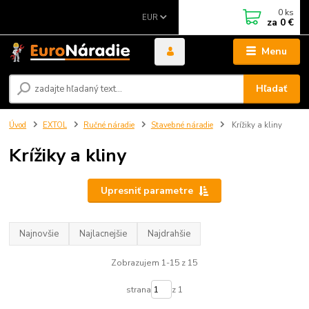
0
ks
EUR
za
0 €
Menu
Hľadať
Úvod
EXTOL
Ručné náradie
Stavebné náradie
Krížiky a kliny
Krížiky a kliny
Upresniť parametre
Najnovšie
Najlacnejšie
Najdrahšie
Zobrazujem 1-15 z 15
strana
z 1