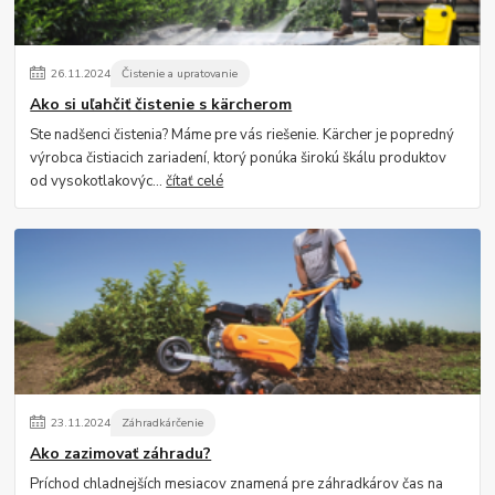
26
.
11
.
2024
Čistenie a upratovanie
Ako si uľahčiť čistenie s kärcherom
Ste nadšenci čistenia? Máme pre vás riešenie. Kärcher je popredný
výrobca čistiacich zariadení, ktorý ponúka širokú škálu produktov
od vysokotlakovýc...
čítať celé
23
.
11
.
2024
Záhradkárčenie
Ako zazimovať záhradu?
Príchod chladnejších mesiacov znamená pre záhradkárov čas na