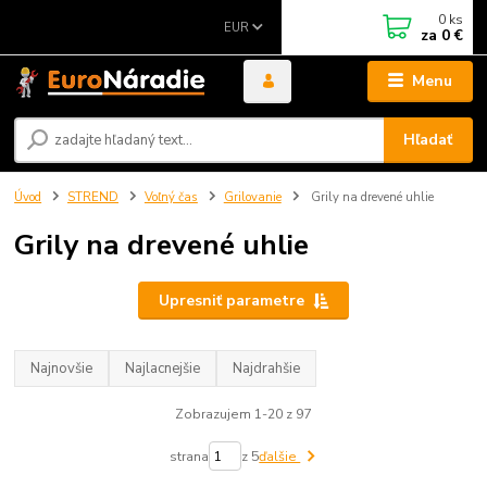
0
ks
EUR
za
0 €
Menu
Hľadať
Úvod
STREND
Voľný čas
Grilovanie
Grily na drevené uhlie
Grily na drevené uhlie
Upresniť parametre
Najnovšie
Najlacnejšie
Najdrahšie
Zobrazujem 1-20 z 97
strana
z 5
ďalšie