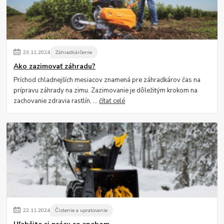
23
.
11
.
2024
Záhradkárčenie
Ako zazimovať záhradu?
Príchod chladnejších mesiacov znamená pre záhradkárov čas na
prípravu záhrady na zimu. Zazimovanie je dôležitým krokom na
zachovanie zdravia rastlín, ...
čítať celé
22
.
11
.
2024
Čistenie a upratovanie