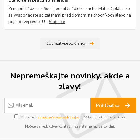
Uľahčite si prácu so snehom
Zima prichádza a s ňou aj bohatá nádielka snehu. Máte už plán, ako
sa vysporiadate so záľahami pred domom, na chodníkoch alebo na
príjazdovej ceste? U...
čítať celé
Zobraziť všetky články
Nepremeškajte novinky, akcie a
zľavy!
Prihlásiť sa
Súhlasím so
spracovaním osobných údajov
za účelom zasielania newslettera.
Môžete sa kedykoľvek odhlásiť. Zasielame raz za 14 dní.