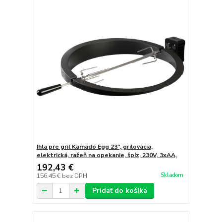
Ihla pre gril Kamado Egg 23", grilovacia,
elektrická, ražeň na opekanie, špíz, 230V, 3xAA,
192,43 €
Skladom
156,45 €
bez DPH
Pridať do košíka