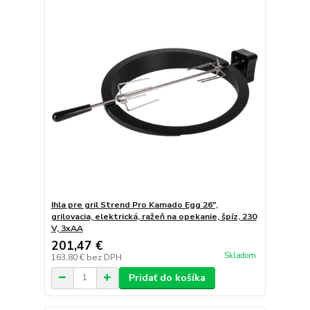
Ihla pre gril Strend Pro Kamado Egg 26",
grilovacia, elektrická, ražeň na opekanie, špíz, 230
V, 3xAA
201,47 €
Skladom
163,80 €
bez DPH
Pridať do košíka