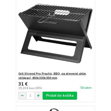
Gril Strend Pro Practic, BBQ, na drevené uhlie,
sklápací, 450x330x350 mm
31 €
Skladom
25,20 €
bez DPH
Pridať do košíka