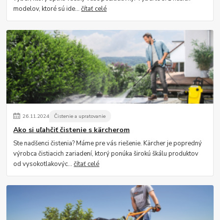
modelov, ktoré sú ide...
čítať celé
26
.
11
.
2024
Čistenie a upratovanie
Ako si uľahčiť čistenie s kärcherom
Ste nadšenci čistenia? Máme pre vás riešenie. Kärcher je popredný
výrobca čistiacich zariadení, ktorý ponúka širokú škálu produktov
od vysokotlakovýc...
čítať celé