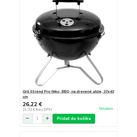
Gril Strend Pro Niko, BBQ, na drevené uhlie, 37x43
cm
26,22 €
Skladom
21,32 €
bez DPH
Pridať do košíka