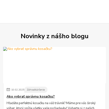
Novinky z nášho blogu
10
.
02
.
2025
Záhradkárčenie
Ako vybrať správnu kosačku?
Hľadáte perfektnú kosačku na váš trávnik? Máme pre vás široký
výber, ktorý spĺňa všetky vaše požiadavky! Vyberte si z našich