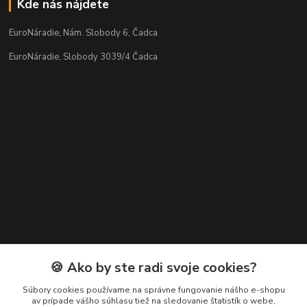
Kde nás nájdete
EuroNáradie, Nám. Slobody 6, Čadca
EuroNáradie, Slobody 3039/4 Čadca
Kontakty
🍪 Ako by ste radi svoje cookies?
Zákaznícka podpora EuroNáradie
Súbory cookies používame na správne fungovanie nášho e-shopu
+421 911 629 846
av prípade vášho súhlasu tiež na sledovanie štatistík o webe,