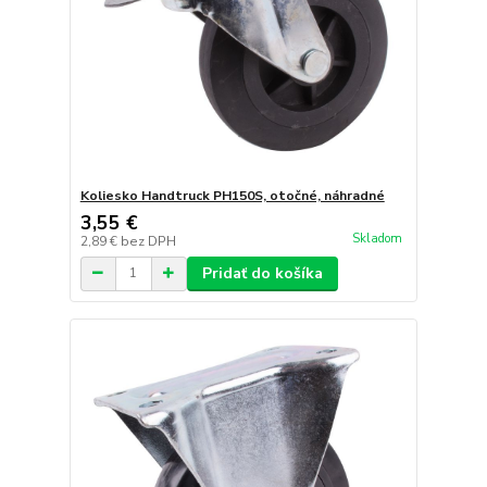
Koliesko Handtruck PH150S, otočné, náhradné
3,55 €
Skladom
2,89 €
bez DPH
Pridať do košíka