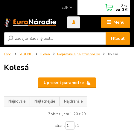
0
ks
EUR
za
0 €
Menu
Hľadať
Úvod
STREND
Dielňa
Prepravné a paletové vozíky
Kolesá
Kolesá
Upresniť parametre
Najnovšie
Najlacnejšie
Najdrahšie
Zobrazujem 1-20 z 20
strana
z 1