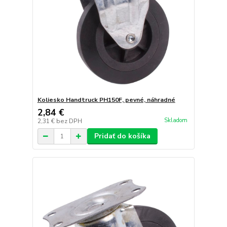
Koliesko Handtruck PH150F, pevné, náhradné
2,84 €
Skladom
2,31 €
bez DPH
Pridať do košíka