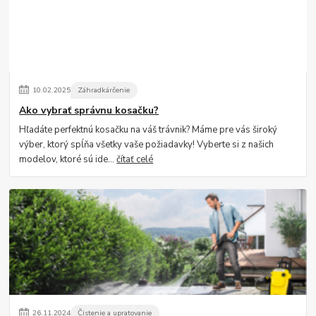
10
.
02
.
2025
Záhradkárčenie
Ako vybrať správnu kosačku?
Hľadáte perfektnú kosačku na váš trávnik? Máme pre vás široký
výber, ktorý spĺňa všetky vaše požiadavky! Vyberte si z našich
modelov, ktoré sú ide...
čítať celé
26
.
11
.
2024
Čistenie a upratovanie