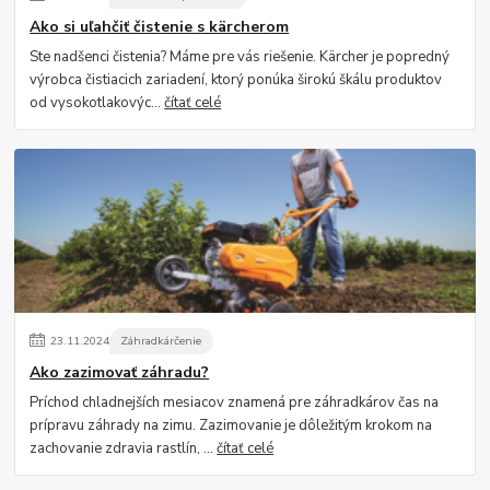
Ako si uľahčiť čistenie s kärcherom
Ste nadšenci čistenia? Máme pre vás riešenie. Kärcher je popredný
výrobca čistiacich zariadení, ktorý ponúka širokú škálu produktov
od vysokotlakovýc...
čítať celé
23
.
11
.
2024
Záhradkárčenie
Ako zazimovať záhradu?
Príchod chladnejších mesiacov znamená pre záhradkárov čas na
prípravu záhrady na zimu. Zazimovanie je dôležitým krokom na
zachovanie zdravia rastlín, ...
čítať celé