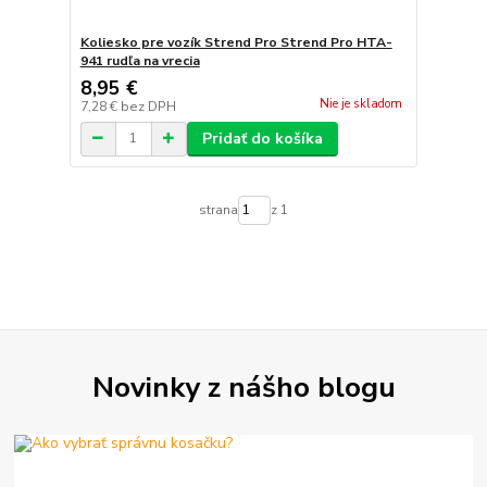
Koliesko pre vozík Strend Pro Strend Pro HTA-
941 rudľa na vrecia
8,95 €
Nie je skladom
7,28 €
bez DPH
Pridať do košíka
strana
z 1
Novinky z nášho blogu