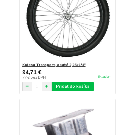
Koleso Transport, obuté 2,25x1/4"
94,71 €
Skladom
77 €
bez DPH
Pridať do košíka