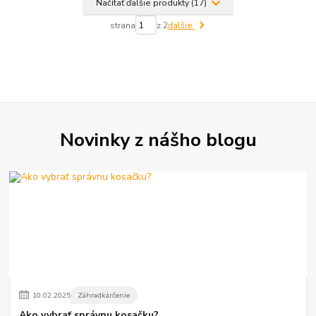
Načítať ďalšie produkty (17)
strana
z 2
ďalšie
Novinky z nášho blogu
10
.
02
.
2025
Záhradkárčenie
Ako vybrať správnu kosačku?