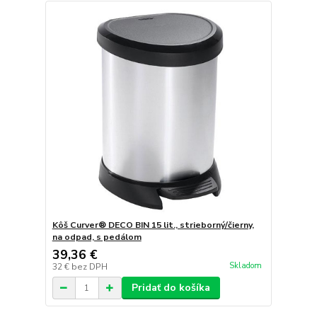
Kôš Curver® DECO BIN 15 lit., strieborný/čierny,
na odpad, s pedálom
39,36 €
Skladom
32 €
bez DPH
Pridať do košíka