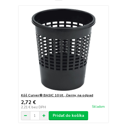
Kôš Curver® BASIC 10 lit., čierny, na odpad
2,72 €
Skladom
2,21 €
bez DPH
Pridať do košíka