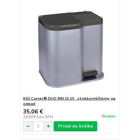
Kôš Curver® DUO BIN 21 lit., strieborný/čierny, na
odpad
35,06 €
Skladom
28,50 €
bez DPH
Pridať do košíka