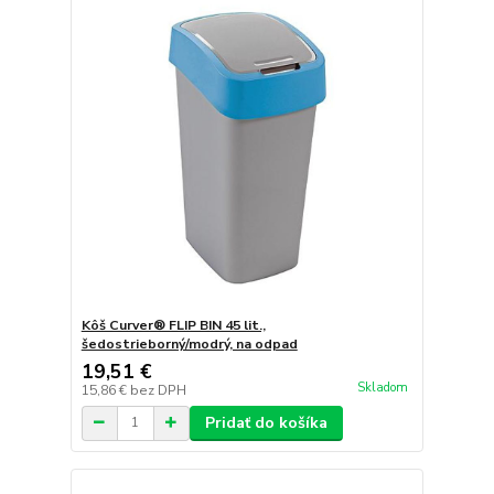
Kôš Curver® FLIP BIN 45 lit.,
šedostrieborný/modrý, na odpad
19,51 €
Skladom
15,86 €
bez DPH
Pridať do košíka