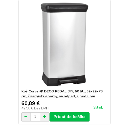
Kôš Curver® DECO PEDAL BIN, 50 lit., 39x29x73
cm, čierny/strieborný, na odpad, s pedálom
60,89 €
Skladom
49,50 €
bez DPH
Pridať do košíka