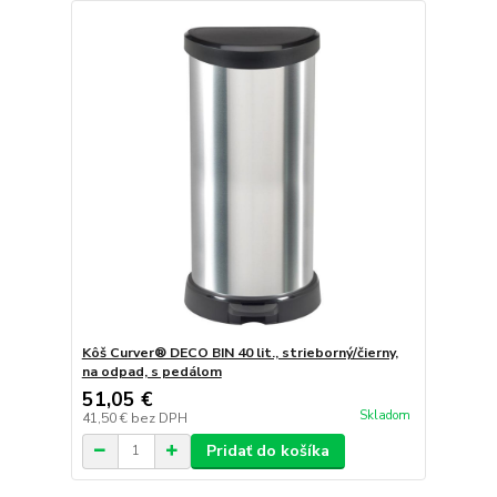
Kôš Curver® DECO BIN 40 lit., strieborný/čierny,
na odpad, s pedálom
51,05 €
Skladom
41,50 €
bez DPH
Pridať do košíka