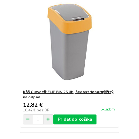
Kôš Curver® FLIP BIN 25 lit., šedostrieborný/žltý,
na odpad
12,82 €
Skladom
10,42 €
bez DPH
Pridať do košíka