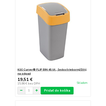
Kôš Curver® FLIP BIN 45 lit., šedostrieborný/žltý,
na odpad
19,51 €
Skladom
15,86 €
bez DPH
Pridať do košíka