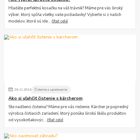
Hľadáte perfektnú kosačku na váš trávnik? Máme pre vás široký
výber, ktorý spĺňa všetky vaše požiadavky! Vyberte si z našich
modelov, ktoré sú ide...
čítať celé
26
.
11
.
2024
Čistenie a upratovanie
Ako si uľahčiť čistenie s kärcherom
Ste nadšenci čistenia? Máme pre vás riešenie. Kärcher je popredný
výrobca čistiacich zariadení, ktorý ponúka širokú škálu produktov
od vysokotlakovýc...
čítať celé