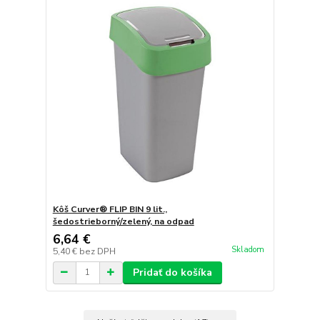
Kôš Curver® FLIP BIN 9 lit.,
šedostrieborný/zelený, na odpad
6,64 €
Skladom
5,40 €
bez DPH
Pridať do košíka