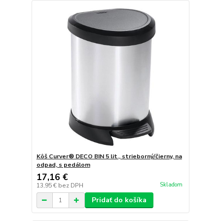
Kôš Curver® DECO BIN 5 lit., strieborný/čierny, na
odpad, s pedálom
17,16 €
Skladom
13,95 €
bez DPH
Pridať do košíka