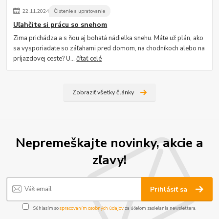
22
.
11
.
2024
Čistenie a upratovanie
Uľahčite si prácu so snehom
Zima prichádza a s ňou aj bohatá nádielka snehu. Máte už plán, ako
sa vysporiadate so záľahami pred domom, na chodníkoch alebo na
príjazdovej ceste? U...
čítať celé
Zobraziť všetky články
Nepremeškajte novinky, akcie a
zľavy!
Prihlásiť sa
Súhlasím so
spracovaním osobných údajov
za účelom zasielania newslettera.