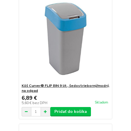
Kôš Curver® FLIP BIN 9 lit., šedostrieborný/modrý,
na odpad
6,89 €
Skladom
5,60 €
bez DPH
Pridať do košíka