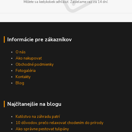
Môžete sa kedykoľvek odhlásiť. Zasielame raz za 14 dní.
Informácie pre zákazníkov
O nás
Ako nakupovať
Obchodné podmienky
Fotogaléria
Kontakty
Blog
Najčítanejšie na blogu
Kutilstvo na záhradu patrí
10 dôvodov, prečo relaxovať chodením do prírody
Ako správne pestovať tulipány