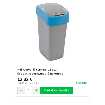
Kôš Curver® FLIP BIN 25 lit.,
šedostrieborný/modrý, na odpad
12,82 €
Skladom
10,42 €
bez DPH
Pridať do košíka