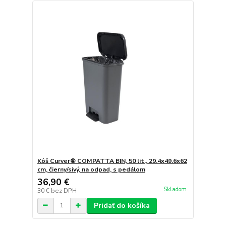
Kôš Curver® COMPATTA BIN, 50 lit., 29.4x49.6x62
cm, čierny/sivý, na odpad, s pedálom
36,90 €
Skladom
30 €
bez DPH
Pridať do košíka