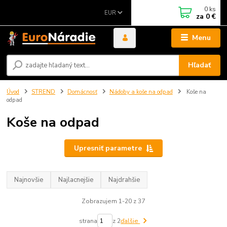
0
ks
EUR
za
0 €
Menu
Hľadať
Úvod
STREND
Domácnosť
Nádoby a koše na odpad
Koše na
odpad
Koše na odpad
Upresniť parametre
Najnovšie
Najlacnejšie
Najdrahšie
Zobrazujem 1-20 z 37
strana
z 2
ďalšie