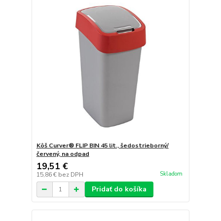
Kôš Curver® FLIP BIN 45 lit., šedostrieborný/
červený, na odpad
19,51 €
Skladom
15,86 €
bez DPH
Pridať do košíka