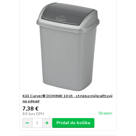
Kôš Curver® DOMINIK 10 lit., strieborný/grafitový,
na odpad
7,38 €
Skladom
6 €
bez DPH
Pridať do košíka