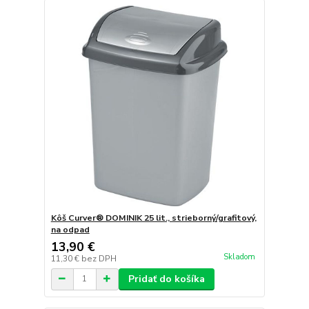
Kôš Curver® DOMINIK 25 lit., strieborný/grafitový,
na odpad
13,90 €
Skladom
11,30 €
bez DPH
Pridať do košíka