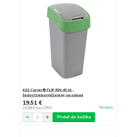
Kôš Curver® FLIP BIN 45 lit.,
šedostrieborný/zelený, na odpad
19,51 €
Skladom
15,86 €
bez DPH
Pridať do košíka