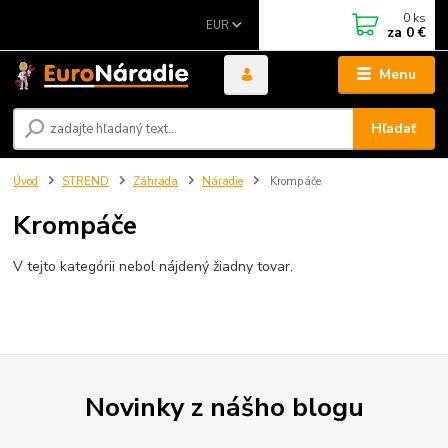
0
ks
EUR
za
0 €
Menu
Hľadať
Úvod
STREND
Záhrada
Náradie
Krompáče
Krompáče
V tejto kategórii nebol nájdený žiadny tovar.
Novinky z nášho blogu