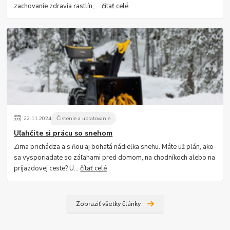
zachovanie zdravia rastlín, ...
čítať celé
22
.
11
.
2024
Čistenie a upratovanie
Uľahčite si prácu so snehom
Zima prichádza a s ňou aj bohatá nádielka snehu. Máte už plán, ako
sa vysporiadate so záľahami pred domom, na chodníkoch alebo na
príjazdovej ceste? U...
čítať celé
Zobraziť všetky články