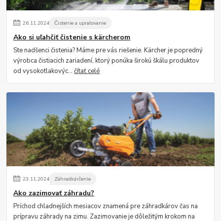
26
.
11
.
2024
Čistenie a upratovanie
Ako si uľahčiť čistenie s kärcherom
Ste nadšenci čistenia? Máme pre vás riešenie. Kärcher je popredný
výrobca čistiacich zariadení, ktorý ponúka širokú škálu produktov
od vysokotlakovýc...
čítať celé
23
.
11
.
2024
Záhradkárčenie
Ako zazimovať záhradu?
Príchod chladnejších mesiacov znamená pre záhradkárov čas na
prípravu záhrady na zimu. Zazimovanie je dôležitým krokom na