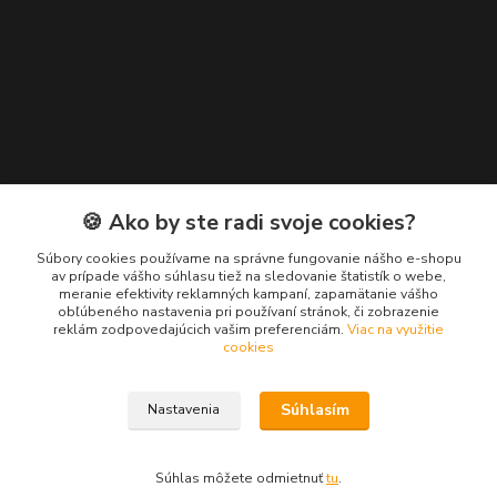
Kontakty
🍪 Ako by ste radi svoje cookies?
Zákaznícka podpora EuroNáradie
Súbory cookies používame na správne fungovanie nášho e-shopu
+421 911 629 846
av prípade vášho súhlasu tiež na sledovanie štatistík o webe,
meranie efektivity reklamných kampaní, zapamätanie vášho
(Po-Pia, 8-16 hod.)
obľúbeného nastavenia pri používaní stránok, či zobrazenie
reklám zodpovedajúcich vašim preferenciám.
Viac na využitie
info@euronaradie.sk
cookies
Súhlasím
Nastavenia
Súhlas môžete odmietnuť
tu
.
Vytvorené na
Eshop-rychlo.sk