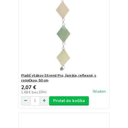
Plašič vtákov Strend Pro, špirála, reflexná, s
rolničkou, 50 cm
2,07 €
Skladom
1,68 €
bez DPH
Pridať do košíka