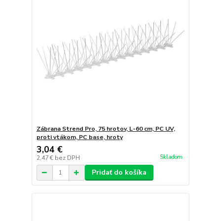
Zábrana Strend Pro, 75 hrotov, L-60 cm, PC UV,
proti vtákom, PC base, hroty
3,04 €
Skladom
2,47 €
bez DPH
Pridať do košíka