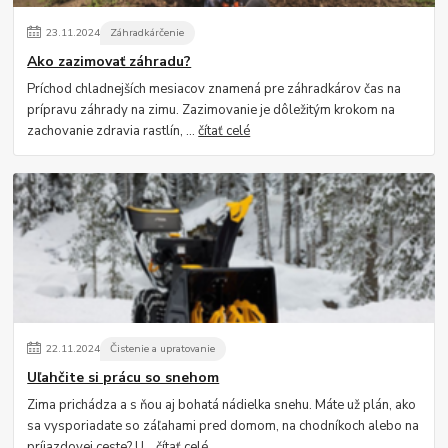
23
.
11
.
2024
Záhradkárčenie
Ako zazimovať záhradu?
Príchod chladnejších mesiacov znamená pre záhradkárov čas na
prípravu záhrady na zimu. Zazimovanie je dôležitým krokom na
zachovanie zdravia rastlín, ...
čítať celé
22
.
11
.
2024
Čistenie a upratovanie
Uľahčite si prácu so snehom
Zima prichádza a s ňou aj bohatá nádielka snehu. Máte už plán, ako
sa vysporiadate so záľahami pred domom, na chodníkoch alebo na
príjazdovej ceste? U...
čítať celé