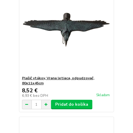
Plašič vtákov, Vrana letiaca, odpudzovač,
80x11x45cm
8,52 €
Skladom
6,93 €
bez DPH
Pridať do košíka