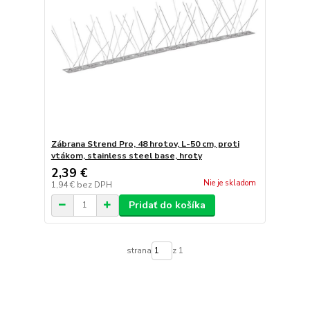
Zábrana Strend Pro, 48 hrotov, L-50 cm, proti
vtákom, stainless steel base, hroty
2,39 €
Nie je skladom
1,94 €
bez DPH
Pridať do košíka
strana
z 1