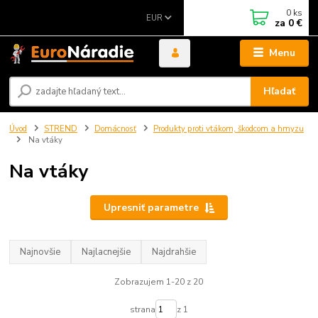
0
ks
EUR
za
0 €
Menu
Hľadať
Úvod
STREND
Domácnosť
Produkty proti vtákom, škodcom a hmyzu
Na vtáky
Na vtáky
Upresniť parametre
Najnovšie
Najlacnejšie
Najdrahšie
Zobrazujem 1-20 z 20
strana
z 1