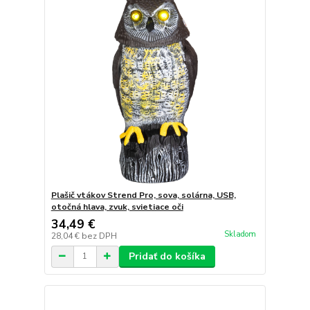
Plašič vtákov Strend Pro, sova, solárna, USB,
otočná hlava, zvuk, svietiace oči
34,49 €
Skladom
28,04 €
bez DPH
Pridať do košíka