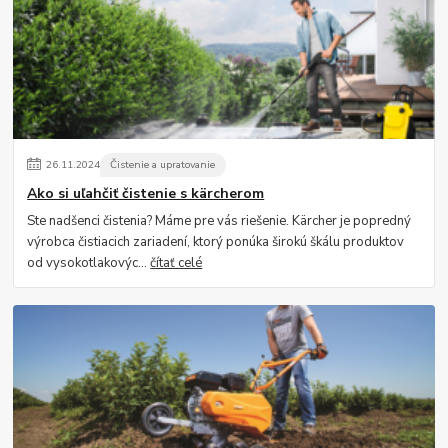
26
.
11
.
2024
Čistenie a upratovanie
Ako si uľahčiť čistenie s kärcherom
Ste nadšenci čistenia? Máme pre vás riešenie. Kärcher je popredný
výrobca čistiacich zariadení, ktorý ponúka širokú škálu produktov
od vysokotlakovýc...
čítať celé