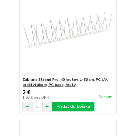
Zábrana Strend Pro, 40 hrotov, L-50 cm, PC UV,
proti vtákom, PC base, hroty
2 €
Skladom
1,63 €
bez DPH
Pridať do košíka