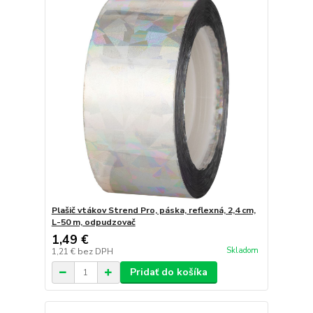
Plašič vtákov Strend Pro, páska, reflexná, 2,4 cm,
L-50 m, odpudzovač
1,49 €
Skladom
1,21 €
bez DPH
Pridať do košíka