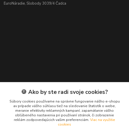
EuroNáradie, Slobody 3039/4 Čadca
Kontakty
🍪 Ako by ste radi svoje cookies?
Zákaznícka podpora EuroNáradie
Súbory cookies používame na správne fungovanie nášho e-shopu
+421 911 629 846
av prípade vášho súhlasu tiež na sledovanie štatistík o webe,
meranie efektivity reklamných kampaní, zapamätanie vášho
(Po-Pia, 8-16 hod.)
obľúbeného nastavenia pri používaní stránok, či zobrazenie
reklám zodpovedajúcich vašim preferenciám.
Viac na využitie
info@euronaradie.sk
cookies