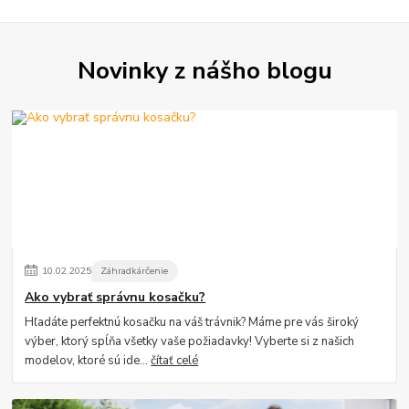
Novinky z nášho blogu
10
.
02
.
2025
Záhradkárčenie
Ako vybrať správnu kosačku?
Hľadáte perfektnú kosačku na váš trávnik? Máme pre vás široký
výber, ktorý spĺňa všetky vaše požiadavky! Vyberte si z našich
modelov, ktoré sú ide...
čítať celé