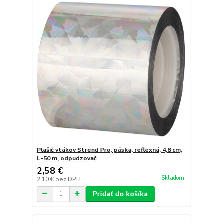
Plašič vtákov Strend Pro, páska, reflexná, 4,8 cm,
L-50 m, odpudzovač
2,58 €
Skladom
2,10 €
bez DPH
Pridať do košíka