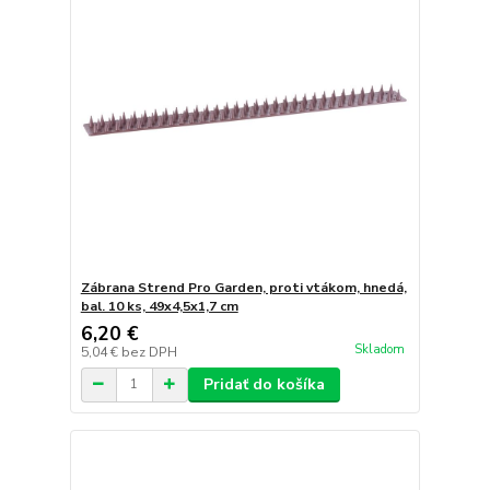
Zábrana Strend Pro Garden, proti vtákom, hnedá,
bal. 10 ks, 49x4,5x1,7 cm
6,20 €
Skladom
5,04 €
bez DPH
Pridať do košíka