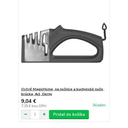
Ostrič MagicHome, na nožnice a kuchynské nože,
brúska, 4v1, čierny
9,04 €
Skladom
7,35 €
bez DPH
Pridať do košíka