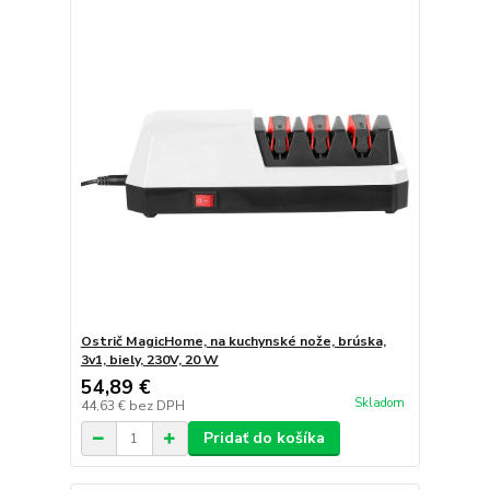
Ostrič MagicHome, na kuchynské nože, brúska,
3v1, biely, 230V, 20 W
54,89 €
Skladom
44,63 €
bez DPH
Pridať do košíka