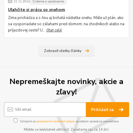
22
.
11
.
2024
Čistenie a upratovanie
Uľahčite si prácu so snehom
Zima prichádza a s ňou aj bohatá nádielka snehu. Máte už plán, ako
sa vysporiadate so záľahami pred domom, na chodníkoch alebo na
príjazdovej ceste? U...
čítať celé
Zobraziť všetky články
Nepremeškajte novinky, akcie a
zľavy!
Prihlásiť sa
Súhlasím so
spracovaním osobných údajov
za účelom zasielania newslettera.
Môžete sa kedykoľvek odhlásiť. Zasielame raz za 14 dní.