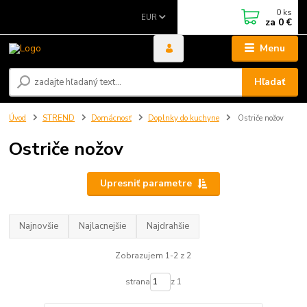
0
ks
EUR
za
0 €
Menu
Hľadať
Úvod
STREND
Domácnosť
Doplnky do kuchyne
Ostriče nožov
Ostriče nožov
Upresniť parametre
Najnovšie
Najlacnejšie
Najdrahšie
Zobrazujem 1-2 z 2
strana
z 1