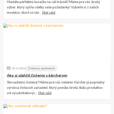
Hľadáte perfektnú kosačku na váš trávnik? Máme pre vás široký
výber, ktorý spĺňa všetky vaše požiadavky! Vyberte si z našich
modelov, ktoré sú ide...
čítať celé
26
.
11
.
2024
Čistenie a upratovanie
Ako si uľahčiť čistenie s kärcherom
Ste nadšenci čistenia? Máme pre vás riešenie. Kärcher je popredný
výrobca čistiacich zariadení, ktorý ponúka širokú škálu produktov
od vysokotlakovýc...
čítať celé