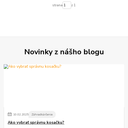
strana
z 1
Novinky z nášho blogu
10
.
02
.
2025
Záhradkárčenie
Ako vybrať správnu kosačku?