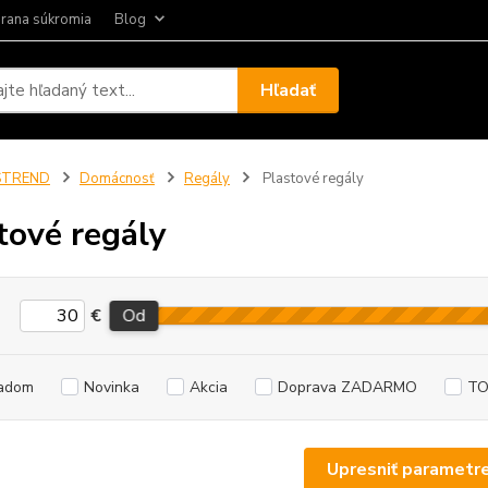
rana súkromia
Blog
Hľadať
STREND
Domácnosť
Regály
Plastové regály
tové regály
€
Od
adom
Novinka
Akcia
Doprava ZADARMO
TO
Upresniť parametr