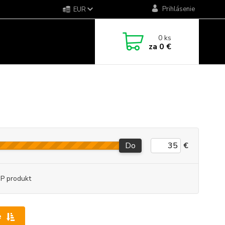
Prihlásenie
EUR
0
ks
za
0 €
Do
€
P produkt
e