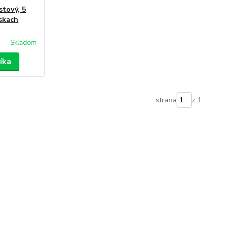
stový, 5
eskach
Skladom
íka
strana
z 1