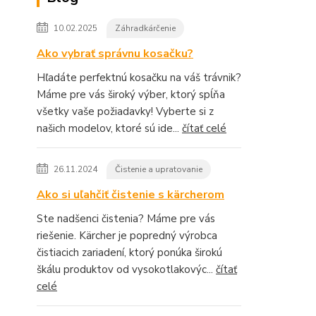
10.02.2025
Záhradkárčenie
Ako vybrať správnu kosačku?
Hľadáte perfektnú kosačku na váš trávnik?
Máme pre vás široký výber, ktorý spĺňa
všetky vaše požiadavky! Vyberte si z
našich modelov, ktoré sú ide...
čítať celé
26.11.2024
Čistenie a upratovanie
Ako si uľahčiť čistenie s kärcherom
Ste nadšenci čistenia? Máme pre vás
riešenie. Kärcher je popredný výrobca
čistiacich zariadení, ktorý ponúka širokú
škálu produktov od vysokotlakovýc...
čítať
celé