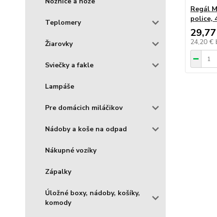
Nožnice a nože
Regál M
police,
Teplomery
29,77
24,20 €
Žiarovky
Sviečky a fakle
Lampáše
Pre domácich miláčikov
Nádoby a koše na odpad
Nákupné vozíky
Zápalky
Úložné boxy, nádoby, košíky,
komody