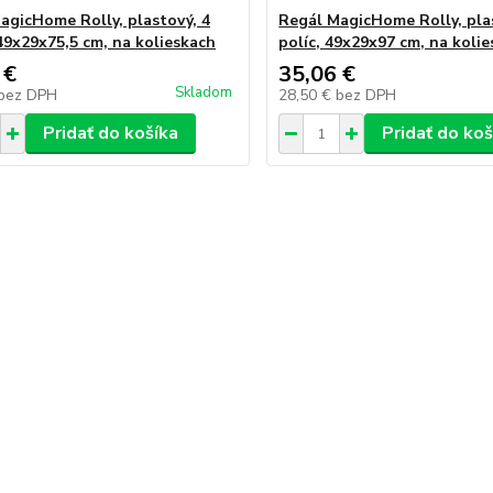
agicHome Rolly, plastový, 4
Regál MagicHome Rolly, pla
 49x29x75,5 cm, na kolieskach
políc, 49x29x97 cm, na koli
 €
35,06 €
Skladom
bez DPH
28,50 €
bez DPH
Pridať do košíka
Pridať do koš