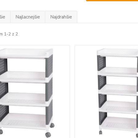
šie
Najlacnejšie
Najdrahšie
m 1-2 z 2