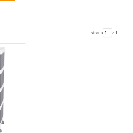
strana
z 1