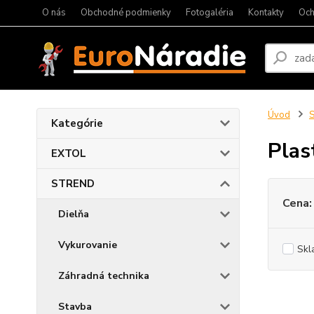
O nás
Obchodné podmienky
Fotogaléria
Kontakty
Och
Úvod
Kategórie
Plas
EXTOL
STREND
Cena:
Dielňa
Vykurovanie
Skl
Záhradná technika
Stavba