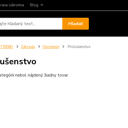
rana súkromia
Blog
Hľadať
STREND
Záhrada
Oplotenie
Príslušenstvo
lušenstvo
ategórii nebol nájdený žiadny tovar.