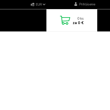
Prihlásenie
EUR
0
ks
za
0 €