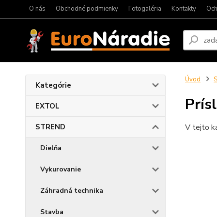
O nás
Obchodné podmienky
Fotogaléria
Kontakty
Och
Úvod
Kategórie
Prís
EXTOL
STREND
V tejto k
Dielňa
Vykurovanie
Záhradná technika
Stavba