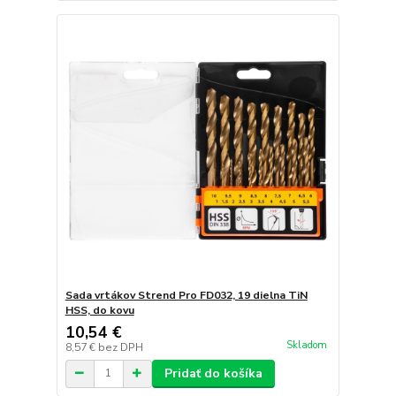
Sada vrtákov Strend Pro FD032, 19 dielna TiN
HSS, do kovu
10,54 €
Skladom
8,57 €
bez DPH
Pridať do košíka