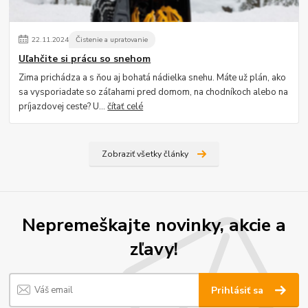
22
.
11
.
2024
Čistenie a upratovanie
Uľahčite si prácu so snehom
Zima prichádza a s ňou aj bohatá nádielka snehu. Máte už plán, ako
sa vysporiadate so záľahami pred domom, na chodníkoch alebo na
príjazdovej ceste? U...
čítať celé
Zobraziť všetky články
Nepremeškajte novinky, akcie a
zľavy!
Prihlásiť sa