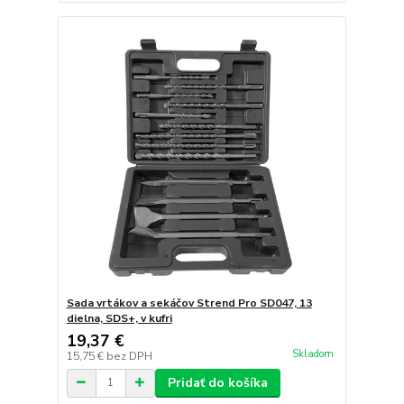
Sada vrtákov a sekáčov Strend Pro SD047, 13
dielna, SDS+, v kufri
19,37 €
Skladom
15,75 €
bez DPH
Pridať do košíka