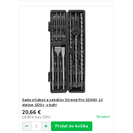
Sada vrtákov a sekáčov Strend Pro SD043, 12
dielna, SDS+, v kufri
20,66 €
Skladom
16,80 €
bez DPH
Pridať do košíka