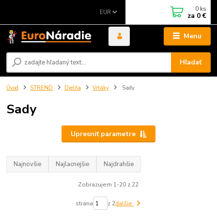
0
ks
EUR
za
0 €
Menu
Hľadať
Úvod
STREND
Dielňa
Vrtáky
Sady
Sady
Upresniť parametre
Najnovšie
Najlacnejšie
Najdrahšie
Zobrazujem 1-20 z 22
strana
z 2
ďalšie