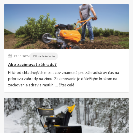
23
.
11
.
2024
Záhradkárčenie
Ako zazimovať záhradu?
Príchod chladnejších mesiacov znamená pre záhradkárov čas na
prípravu záhrady na zimu. Zazimovanie je dôležitým krokom na
zachovanie zdravia rastlín, ...
čítať celé