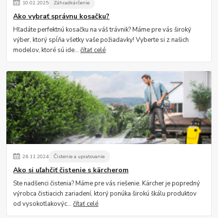
10
.
02
.
2025
Záhradkárčenie
Ako vybrať správnu kosačku?
Hľadáte perfektnú kosačku na váš trávnik? Máme pre vás široký
výber, ktorý spĺňa všetky vaše požiadavky! Vyberte si z našich
modelov, ktoré sú ide...
čítať celé
26
.
11
.
2024
Čistenie a upratovanie
Ako si uľahčiť čistenie s kärcherom
Ste nadšenci čistenia? Máme pre vás riešenie. Kärcher je popredný
výrobca čistiacich zariadení, ktorý ponúka širokú škálu produktov
od vysokotlakovýc...
čítať celé