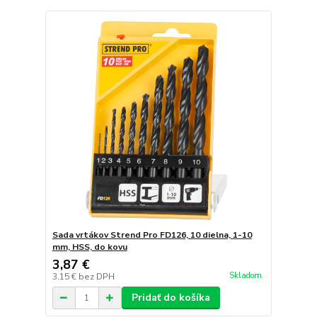
Sada vrtákov Strend Pro FD126, 10 dielna, 1-10
mm, HSS, do kovu
3,87 €
Skladom
3,15 €
bez DPH
Pridať do košíka