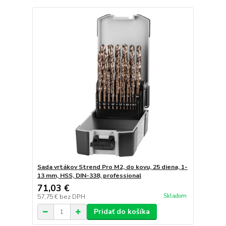
Sada vrtákov Strend Pro M2, do kovu, 25 diena, 1-
13 mm, HSS, DIN-338, professional
71,03 €
Skladom
57,75 €
bez DPH
Pridať do košíka