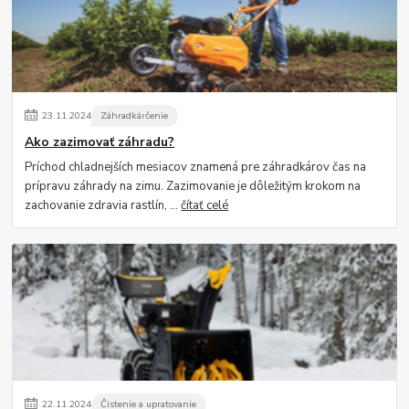
23
.
11
.
2024
Záhradkárčenie
Ako zazimovať záhradu?
Príchod chladnejších mesiacov znamená pre záhradkárov čas na
prípravu záhrady na zimu. Zazimovanie je dôležitým krokom na
zachovanie zdravia rastlín, ...
čítať celé
22
.
11
.
2024
Čistenie a upratovanie