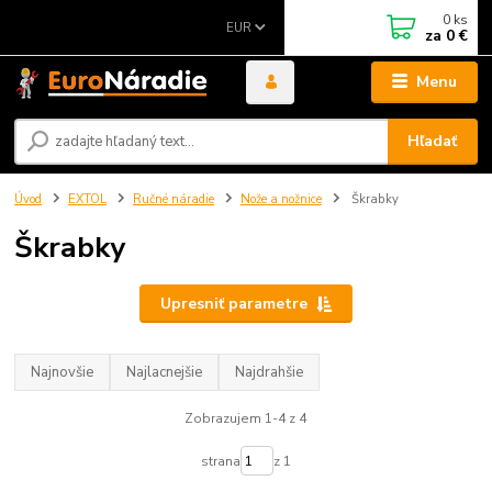
0
ks
EUR
za
0 €
Menu
Hľadať
Úvod
EXTOL
Ručné náradie
Nože a nožnice
Škrabky
Škrabky
Upresniť parametre
Najnovšie
Najlacnejšie
Najdrahšie
Zobrazujem 1-4 z 4
strana
z 1