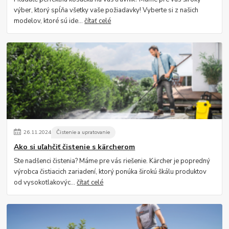
výber, ktorý spĺňa všetky vaše požiadavky! Vyberte si z našich
modelov, ktoré sú ide...
čítať celé
26
.
11
.
2024
Čistenie a upratovanie
Ako si uľahčiť čistenie s kärcherom
Ste nadšenci čistenia? Máme pre vás riešenie. Kärcher je popredný
výrobca čistiacich zariadení, ktorý ponúka širokú škálu produktov
od vysokotlakovýc...
čítať celé