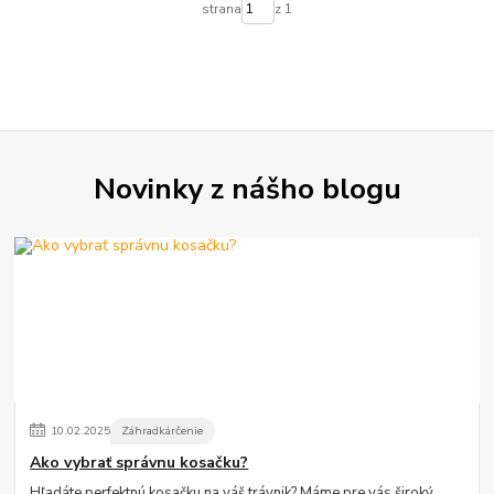
strana
z 1
Novinky z nášho blogu
10
.
02
.
2025
Záhradkárčenie
Ako vybrať správnu kosačku?
Hľadáte perfektnú kosačku na váš trávnik? Máme pre vás široký