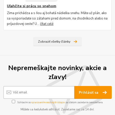
Uľahčite si prácu so snehom
Zima prichádza a s ňou aj bohatá nádielka snehu. Máte už plán, ako
sa vysporiadate so záľahami pred domom, na chodníkoch alebo na
príjazdovej ceste? U...
čítať celé
Zobraziť všetky články
Nepremeškajte novinky, akcie a
zľavy!
Prihlásiť sa
Súhlasím so
spracovaním osobných údajov
za účelom zasielania newslettera.
Môžete sa kedykoľvek odhlásiť. Zasielame raz za 14 dní.