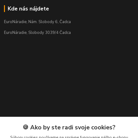
Kde nás nájdete
EuroNáradie, Nám. Slobody 6, Čadca
EuroNáradie, Slobody 3039/4 Čadca
Kontakty
🍪 Ako by ste radi svoje cookies?
Zákaznícka podpora EuroNáradie
Súbory cookies používame na správne fungovanie nášho e-shopu