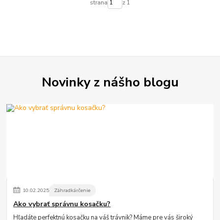
strana
z 1
Novinky z nášho blogu
10
.
02
.
2025
Záhradkárčenie
Ako vybrať správnu kosačku?
Hľadáte perfektnú kosačku na váš trávnik? Máme pre vás široký