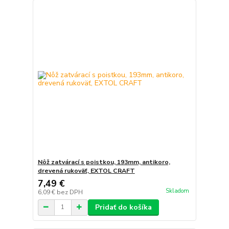
Nôž zatvárací s poistkou, 193mm, antikoro,
drevená rukoväť, EXTOL CRAFT
7,49 €
Skladom
6,09 €
bez DPH
Pridať do košíka