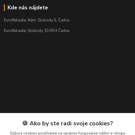
Kde nás nájdete
EuroNáradie, Nám. Slobody 6, Čadca
EuroNáradie, Slobody 3039/4 Čadca
Kontakty
🍪 Ako by ste radi svoje cookies?
Zákaznícka podpora EuroNáradie
Súbory cookies používame na správne fungovanie nášho e-shopu