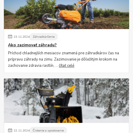
23
.
11
.
2024
Záhradkárčenie
Ako zazimovať záhradu?
Príchod chladnejších mesiacov znamená pre záhradkárov čas na
prípravu záhrady na zimu. Zazimovanie je dôležitým krokom na
zachovanie zdravia rastlín, ...
čítať celé
22
.
11
.
2024
Čistenie a upratovanie