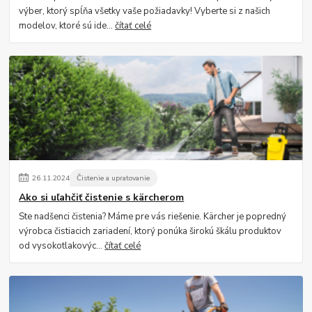
výber, ktorý spĺňa všetky vaše požiadavky! Vyberte si z našich
modelov, ktoré sú ide...
čítať celé
26
.
11
.
2024
Čistenie a upratovanie
Ako si uľahčiť čistenie s kärcherom
Ste nadšenci čistenia? Máme pre vás riešenie. Kärcher je popredný
výrobca čistiacich zariadení, ktorý ponúka širokú škálu produktov
od vysokotlakovýc...
čítať celé