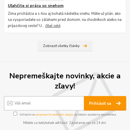
Uľahčite si prácu so snehom
Zima prichádza a s ňou aj bohatá nádielka snehu. Máte už plán, ako
sa vysporiadate so záľahami pred domom, na chodníkoch alebo na
príjazdovej ceste? U...
čítať celé
Zobraziť všetky články
Nepremeškajte novinky, akcie a
zľavy!
Prihlásiť sa
Súhlasím so
spracovaním osobných údajov
za účelom zasielania newslettera.
Môžete sa kedykoľvek odhlásiť. Zasielame raz za 14 dní.