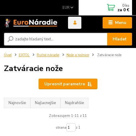
0
ks
EUR
za
0 €
Menu
Hľadať
Úvod
EXTOL
Ručné náradie
Nože a nožnice
Zatváracie nože
Zatváracie nože
Upresniť parametre
Najnovšie
Najlacnejšie
Najdrahšie
Zobrazujem 1-11 z 11
strana
z 1