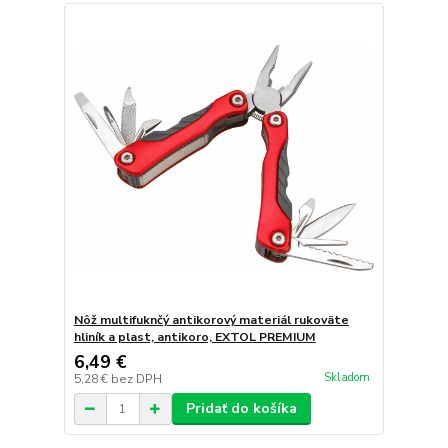
Nôž multifuknčý antikorový materiál rukoväte
hliník a plast, antikoro, EXTOL PREMIUM
6,49 €
Skladom
5,28 €
bez DPH
Pridať do košíka