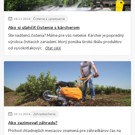
26
.
11
.
2024
Čistenie a upratovanie
Ako si uľahčiť čistenie s kärcherom
Ste nadšenci čistenia? Máme pre vás riešenie. Kärcher je popredný
výrobca čistiacich zariadení, ktorý ponúka širokú škálu produktov
od vysokotlakovýc...
čítať celé
23
.
11
.
2024
Záhradkárčenie
Ako zazimovať záhradu?
Príchod chladnejších mesiacov znamená pre záhradkárov čas na