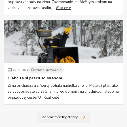
prípravu záhrady na zimu. Zazimovanie je dôležitým krokom na
zachovanie zdravia rastlín, ...
čítať celé
22
.
11
.
2024
Čistenie a upratovanie
Uľahčite si prácu so snehom
Zima prichádza a s ňou aj bohatá nádielka snehu. Máte už plán, ako
sa vysporiadate so záľahami pred domom, na chodníkoch alebo na
príjazdovej ceste? U...
čítať celé
Zobraziť všetky články