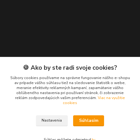
Kontakty
🍪 Ako by ste radi svoje cookies?
Zákaznícka podpora EuroNáradie
Súbory cookies používame na správne fungovanie nášho e-shopu
+421 911 629 846
av prípade vášho súhlasu tiež na sledovanie štatistík o webe,
meranie efektivity reklamných kampaní, zapamätanie vášho
(Po-Pia, 8-16 hod.)
obľúbeného nastavenia pri používaní stránok, či zobrazenie
reklám zodpovedajúcich vašim preferenciám.
Viac na využitie
info@euronaradie.sk
cookies
Súhlasím
Nastavenia
Súhlas môžete odmietnuť
tu
.