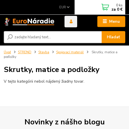
0
ks
EUR
za
0 €
Menu
Hľadať
Úvod
STREND
Stavba
Spojovací materiál
Skrutky, matice a
podložky
Skrutky, matice a podložky
V tejto kategórii nebol nájdený žiadny tovar.
Novinky z nášho blogu