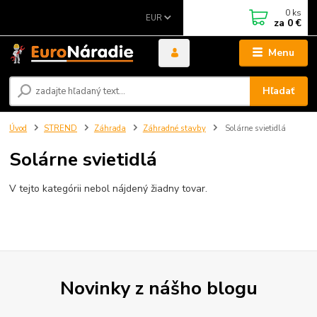
0
ks
EUR
za
0 €
Menu
Hľadať
Úvod
STREND
Záhrada
Záhradné stavby
Solárne svietidlá
Solárne svietidlá
V tejto kategórii nebol nájdený žiadny tovar.
Novinky z nášho blogu