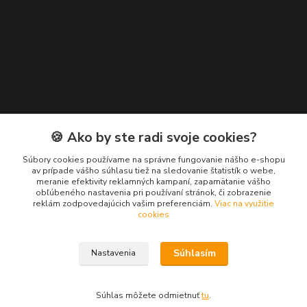
Kontakty
🍪 Ako by ste radi svoje cookies?
Zákaznícka podpora EuroNáradie
Súbory cookies používame na správne fungovanie nášho e-shopu
+421 911 629 846
av prípade vášho súhlasu tiež na sledovanie štatistík o webe,
meranie efektivity reklamných kampaní, zapamätanie vášho
(Po-Pia, 8-16 hod.)
obľúbeného nastavenia pri používaní stránok, či zobrazenie
reklám zodpovedajúcich vašim preferenciám.
Viac na využitie
info@euronaradie.sk
cookies
Súhlasím
Nastavenia
Súhlas môžete odmietnuť
tu
.
Vytvorené na
Eshop-rychlo.sk