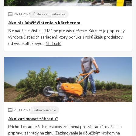
26
.
11
.
2024
Čistenie a upratovanie
Ako si uľahčiť čistenie s kärcherom
Ste nadšenci čistenia? Máme pre vás riešenie. Kärcher je popredný
výrobca čistiacich zariadení, ktorý ponúka širokú škálu produktov
od vysokotlakovýc...
čítať celé
23
.
11
.
2024
Záhradkárčenie
Ako zazimovať záhradu?
Príchod chladnejších mesiacov znamená pre záhradkárov čas na
prípravu záhrady na zimu. Zazimovanie je dôležitým krokom na