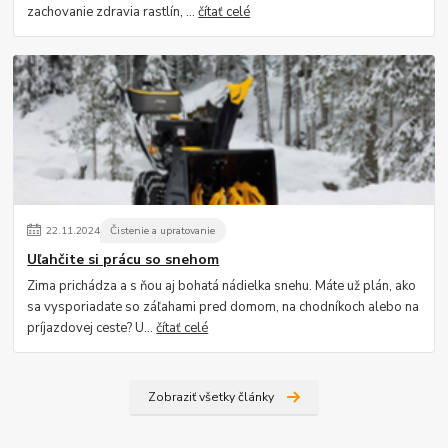
zachovanie zdravia rastlín, ...
čítať celé
22
.
11
.
2024
Čistenie a upratovanie
Uľahčite si prácu so snehom
Zima prichádza a s ňou aj bohatá nádielka snehu. Máte už plán, ako
sa vysporiadate so záľahami pred domom, na chodníkoch alebo na
príjazdovej ceste? U...
čítať celé
Zobraziť všetky články