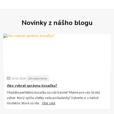
Novinky z nášho blogu
10
.
02
.
2025
Záhradkárčenie
Ako vybrať správnu kosačku?
Hľadáte perfektnú kosačku na váš trávnik? Máme pre vás široký
výber, ktorý spĺňa všetky vaše požiadavky! Vyberte si z našich
modelov, ktoré sú ide...
čítať celé