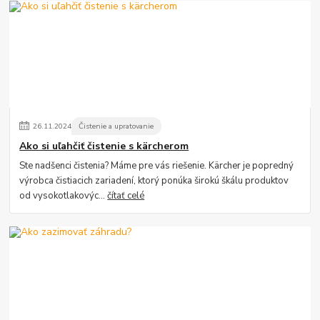
26
.
11
.
2024
Čistenie a upratovanie
Ako si uľahčiť čistenie s kärcherom
Ste nadšenci čistenia? Máme pre vás riešenie. Kärcher je popredný
výrobca čistiacich zariadení, ktorý ponúka širokú škálu produktov
od vysokotlakovýc...
čítať celé