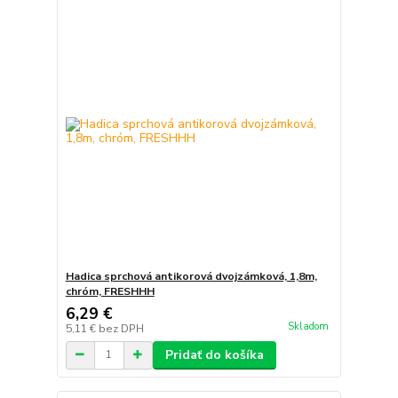
Hadica sprchová antikorová dvojzámková, 1,8m,
chróm, FRESHHH
6,29 €
Skladom
5,11 €
bez DPH
Pridať do košíka