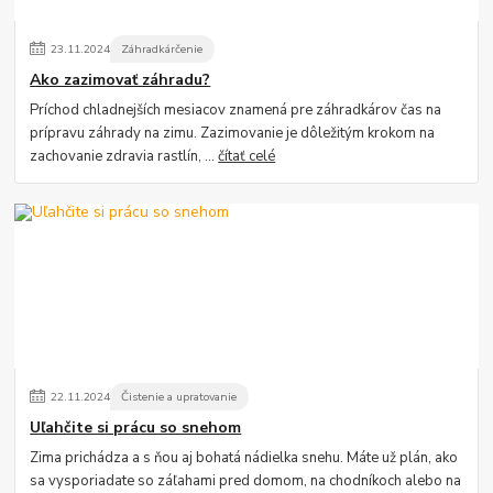
23
.
11
.
2024
Záhradkárčenie
Ako zazimovať záhradu?
Príchod chladnejších mesiacov znamená pre záhradkárov čas na
prípravu záhrady na zimu. Zazimovanie je dôležitým krokom na
zachovanie zdravia rastlín, ...
čítať celé
22
.
11
.
2024
Čistenie a upratovanie
Uľahčite si prácu so snehom
Zima prichádza a s ňou aj bohatá nádielka snehu. Máte už plán, ako
sa vysporiadate so záľahami pred domom, na chodníkoch alebo na