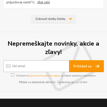
príjazdovej ceste? U...
čítať celé
Zobraziť všetky články
Nepremeškajte novinky, akcie a
zľavy!
Prihlásiť sa
Súhlasím so
spracovaním osobných údajov
za účelom zasielania newslettera.
Môžete sa kedykoľvek odhlásiť. Zasielame raz za 14 dní.