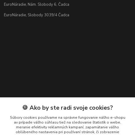
EuroNáradie, Nám. Slobody 6, Čadca
EuroNáradie, Slobody 3039/4 Čadca
Kontakty
🍪 Ako by ste radi svoje cookies?
Zákaznícka podpora EuroNáradie
Súbory cookies používame na správne fungovanie nášho e-shopu
+421 911 629 846
av prípade vášho súhlasu tiež na sledovanie štatistík o webe,
meranie efektivity reklamných kampaní, zapamätanie vášho
(Po-Pia, 8-16 hod.)
obľúbeného nastavenia pri používaní stránok, či zobrazenie