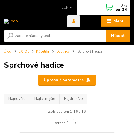
0
ks
EUR
za
0 €
Menu
Hľadať
Úvod
EXTOL
Kúpelňa
Doplnky
Sprchové hadice
Sprchové hadice
Upresniť parametre
Najnovšie
Najlacnejšie
Najdrahšie
Zobrazujem 1-16 z 16
strana
z 1