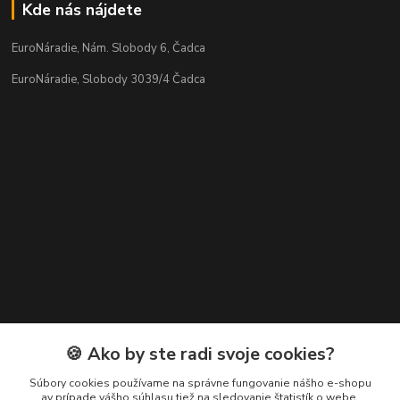
Kde nás nájdete
EuroNáradie, Nám. Slobody 6, Čadca
EuroNáradie, Slobody 3039/4 Čadca
Kontakty
🍪 Ako by ste radi svoje cookies?
Zákaznícka podpora EuroNáradie
Súbory cookies používame na správne fungovanie nášho e-shopu
+421 911 629 846
av prípade vášho súhlasu tiež na sledovanie štatistík o webe,