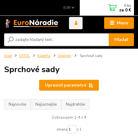
0
ks
EUR
za
0 €
Menu
Hľadať
Úvod
EXTOL
Kúpelňa
Doplnky
Sprchové sady
Sprchové sady
Upresniť parametre
Najnovšie
Najlacnejšie
Najdrahšie
Zobrazujem 1-4 z 4
strana
z 1