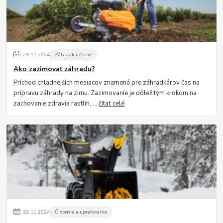
23
.
11
.
2024
Záhradkárčenie
Ako zazimovať záhradu?
Príchod chladnejších mesiacov znamená pre záhradkárov čas na
prípravu záhrady na zimu. Zazimovanie je dôležitým krokom na
zachovanie zdravia rastlín, ...
čítať celé
22
.
11
.
2024
Čistenie a upratovanie