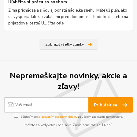
Uľahčite si prácu so snehom
Zima prichádza a s ňou aj bohatá nádielka snehu. Máte už plán, ako
sa vysporiadate so záľahami pred domom, na chodníkoch alebo na
príjazdovej ceste? U...
čítať celé
Zobraziť všetky články
Nepremeškajte novinky, akcie a
zľavy!
Prihlásiť sa
Súhlasím so
spracovaním osobných údajov
za účelom zasielania newslettera.
Môžete sa kedykoľvek odhlásiť. Zasielame raz za 14 dní.