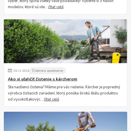
výber, ktorý spĺňa všetky vaše požiadavky! Vyberte si z našich
modelov, ktoré sú ide...
čítať celé
26
.
11
.
2024
Čistenie a upratovanie
Ako si uľahčiť čistenie s kärcherom
Ste nadšenci čistenia? Máme pre vás riešenie. Kärcher je popredný
výrobca čistiacich zariadení, ktorý ponúka širokú škálu produktov
od vysokotlakovýc...
čítať celé