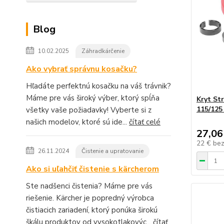
Blog
10.02.2025
Záhradkárčenie
Ako vybrať správnu kosačku?
Hľadáte perfektnú kosačku na váš trávnik?
Máme pre vás široký výber, ktorý spĺňa
Kryt St
115/125
všetky vaše požiadavky! Vyberte si z
našich modelov, ktoré sú ide...
čítať celé
27,06
22 €
be
26.11.2024
Čistenie a upratovanie
Ako si uľahčiť čistenie s kärcherom
Ste nadšenci čistenia? Máme pre vás
riešenie. Kärcher je popredný výrobca
čistiacich zariadení, ktorý ponúka širokú
škálu produktov od vysokotlakovýc...
čítať