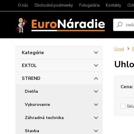
O nás
Obchodné podmienky
Fotogaléria
Kontakty
Och
Úvod
Kategórie
Uhlo
EXTOL
STREND
Cena:
Dielňa
Vykurovanie
Skl
Záhradná technika
Stavba