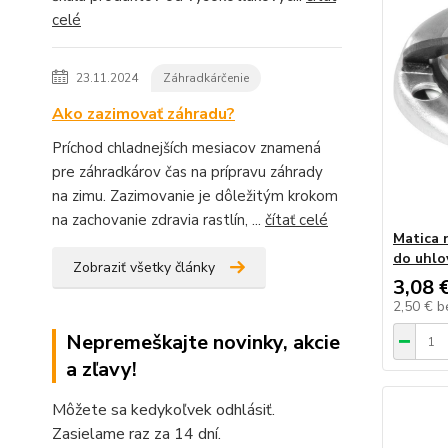
celé
23.11.2024
Záhradkárčenie
Ako zazimovať záhradu?
Príchod chladnejších mesiacov znamená
pre záhradkárov čas na prípravu záhrady
na zimu. Zazimovanie je dôležitým krokom
na zachovanie zdravia rastlín, ...
čítať celé
Matica 
do uhlo
Zobraziť všetky články
3,08 
2,50 €
b
Nepremeškajte novinky, akcie
a zľavy!
Môžete sa kedykoľvek odhlásiť.
Zasielame raz za 14 dní.