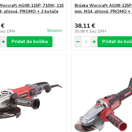
Worcraft AG08-115P, 710W, 115
Brúska Worcraft AG08-125P
, uhlová, PROMO + 2 kotúče
mm, M14, uhlová, PROMO + 
 €
38,11 €
Skladom
bez DPH
30,98 €
bez DPH
Pridať do košíka
Pridať do koš