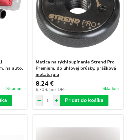
i
Matica na rýchloupínanie Strend Pro
m, na auto,
Premium, do uhlovej brúsky, prášková
metalurgia
8,24 €
Skladom
Skladom
6,70 €
bez DPH
íka
Pridať do košíka