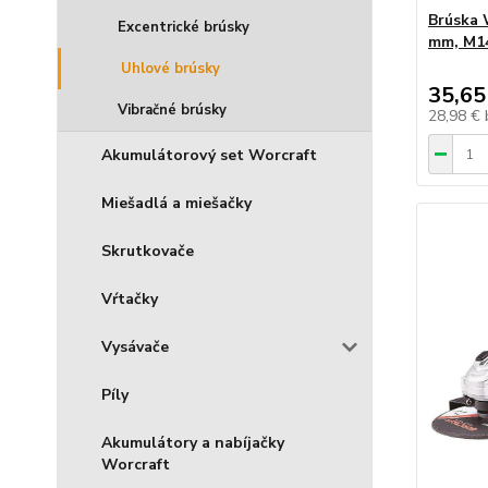
Brúska 
Excentrické brúsky
mm, M14
Uhlové brúsky
35,65
Vibračné brúsky
28,98 €
Akumulátorový set Worcraft
Miešadlá a miešačky
Skrutkovače
Vŕtačky
Vysávače
Píly
Akumulátory a nabíjačky
Worcraft