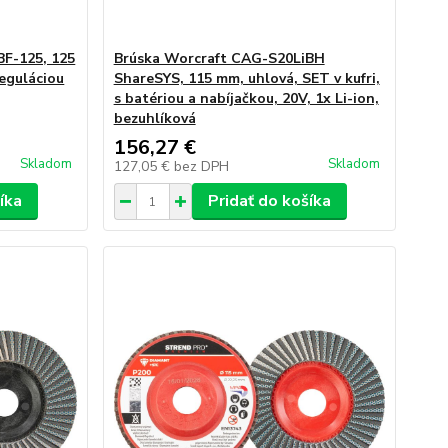
BF-125, 125
Brúska Worcraft CAG-S20LiBH
reguláciou
ShareSYS, 115 mm, uhlová, SET v kufri,
s batériou a nabíjačkou, 20V, 1x Li-ion,
bezuhlíková
156,27 €
Skladom
Skladom
127,05 €
bez DPH
íka
Pridať do košíka