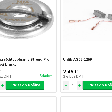
na rýchloupínanie Strend Pro,
Uhlík AG08-125P
vej brúsky
€
2,46 €
Skladom
ez DPH
2 €
bez DPH
Pridať do košíka
Pridať do koš