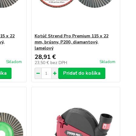
15 x 22
Kotúč Strend Pro Premium 115 x 22
vý,
mm, brúsny, P200, diamantový,
lamelový
28,91 €
Skladom
Skladom
23,50 €
bez DPH
íka
Pridať do košíka