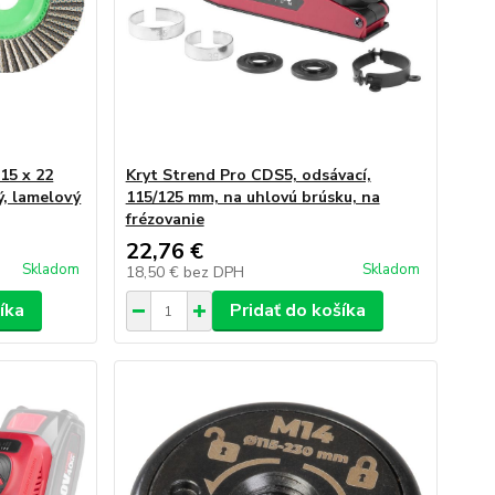
15 x 22
Kryt Strend Pro CDS5, odsávací,
ý, lamelový
115/125 mm, na uhlovú brúsku, na
frézovanie
22,76 €
Skladom
Skladom
18,50 €
bez DPH
íka
Pridať do košíka