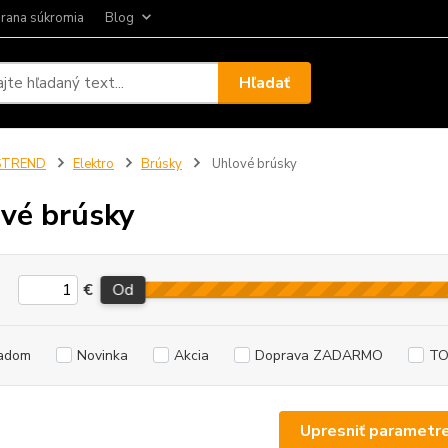
rana súkromia
Blog
Hľadať
STREND
Elektro
Brúsky
Uhlové brúsky
vé brúsky
€
Od
adom
Novinka
Akcia
Doprava ZADARMO
TO
Upresniť parametr