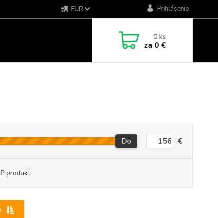
Prihlásenie
EUR
0
ks
za
0 €
Do
€
P produkt
e