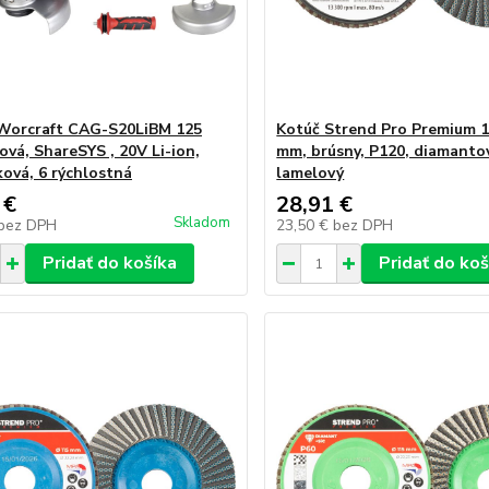
Worcraft CAG-S20LiBM 125
Kotúč Strend Pro Premium 1
ová, ShareSYS , 20V Li-ion,
mm, brúsny, P120, diamanto
ková, 6 rýchlostná
lamelový
 €
28,91 €
Skladom
bez DPH
23,50 €
bez DPH
Pridať do košíka
Pridať do koš