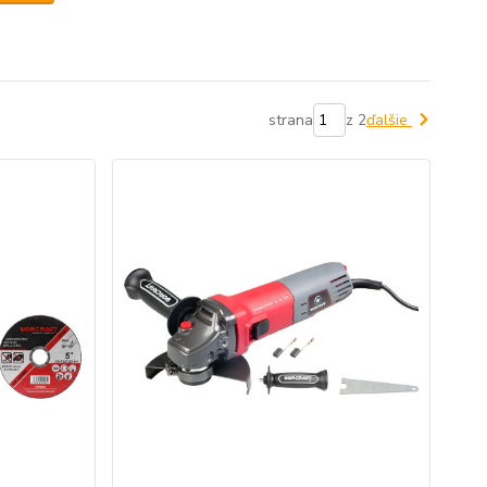
strana
z 2
ďalšie