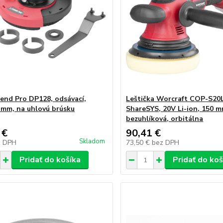
rend Pro DP128, odsávací,
Leštička Worcraft COP-S20L
 mm, na uhlovú brúsku
ShareSYS, 20V Li-ion, 150 m
bezuhlíková, orbitálna
 €
90,41 €
Skladom
z DPH
73,50 €
bez DPH
Pridať do košíka
Pridať do koš