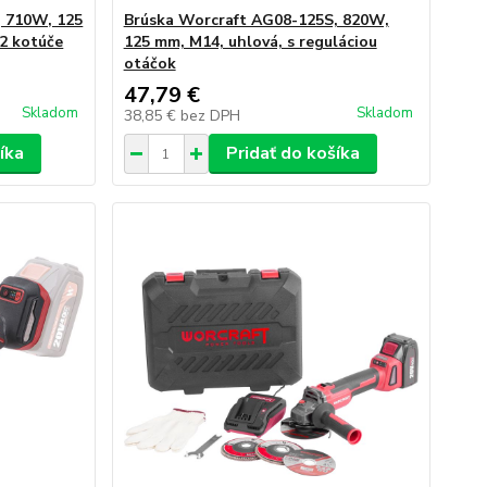
, 710W, 125
Brúska Worcraft AG08-125S, 820W,
2 kotúče
125 mm, M14, uhlová, s reguláciou
otáčok
47,79 €
Skladom
Skladom
38,85 €
bez DPH
íka
Pridať do košíka