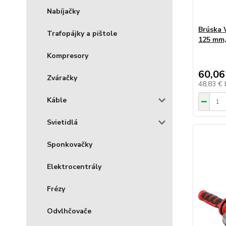
Nabíjačky
Brúska 
Trafopájky a pištole
125 mm,
Kompresory
60,06
Zváračky
48,83 €
Káble
Svietidlá
Sponkovačky
Elektrocentrály
Frézy
Odvlhčovače