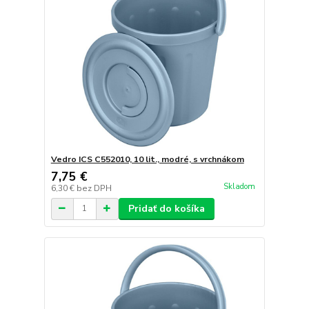
Vedro ICS C552010, 10 lit., modré, s vrchnákom
7,75 €
Skladom
6,30 €
bez DPH
Pridať do košíka