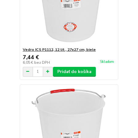
Vedro ICS P1112, 12 lit., 27x27 cm, biele
7,44 €
Skladom
6,05 €
bez DPH
Pridať do košíka