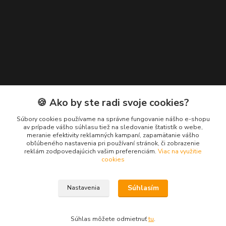
Kontakty
🍪 Ako by ste radi svoje cookies?
Zákaznícka podpora EuroNáradie
Súbory cookies používame na správne fungovanie nášho e-shopu
+421 911 629 846
av prípade vášho súhlasu tiež na sledovanie štatistík o webe,
meranie efektivity reklamných kampaní, zapamätanie vášho
(Po-Pia, 8-16 hod.)
obľúbeného nastavenia pri používaní stránok, či zobrazenie
reklám zodpovedajúcich vašim preferenciám.
Viac na využitie
info@euronaradie.sk
cookies
Súhlasím
Nastavenia
Súhlas môžete odmietnuť
tu
.