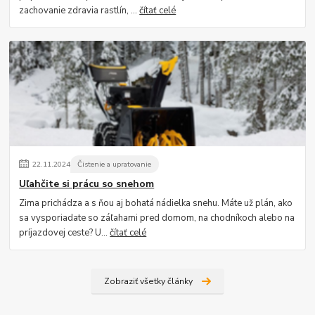
zachovanie zdravia rastlín, ...
čítať celé
22
.
11
.
2024
Čistenie a upratovanie
Uľahčite si prácu so snehom
Zima prichádza a s ňou aj bohatá nádielka snehu. Máte už plán, ako
sa vysporiadate so záľahami pred domom, na chodníkoch alebo na
príjazdovej ceste? U...
čítať celé
Zobraziť všetky články