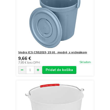
Vedro ICS C552015, 15 lit., modré, s vrchnákom
9,66 €
Skladom
7,85 €
bez DPH
Pridať do košíka