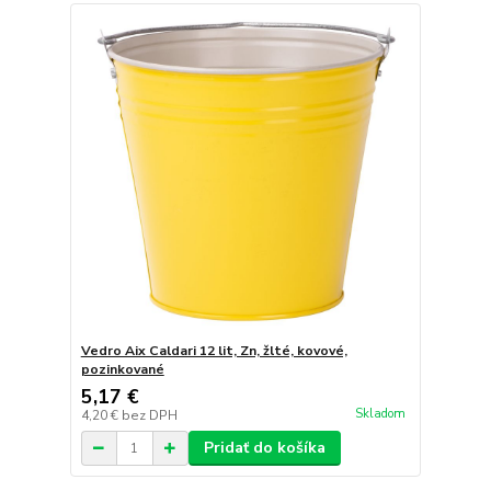
Vedro Aix Caldari 12 lit, Zn, žlté, kovové,
pozinkované
5,17 €
Skladom
4,20 €
bez DPH
Pridať do košíka