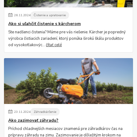
26
.
11
.
2024
Čistenie a upratovanie
Ako si uľahčiť čistenie s kärcherom
Ste nadšenci čistenia? Máme pre vás riešenie. Kärcher je popredný
výrobca čistiacich zariadení, ktorý ponúka širokú škálu produktov
od vysokotlakovýc...
čítať celé
23
.
11
.
2024
Záhradkárčenie
Ako zazimovať záhradu?
Príchod chladnejších mesiacov znamená pre záhradkárov čas na
prípravu záhrady na zimu. Zazimovanie je dôležitým krokom na