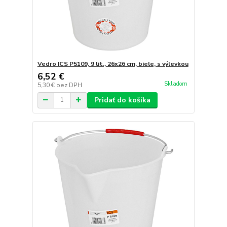
Vedro ICS P5109, 9 lit., 26x26 cm, biele, s výlevkou
6,52 €
Skladom
5,30 €
bez DPH
Pridať do košíka