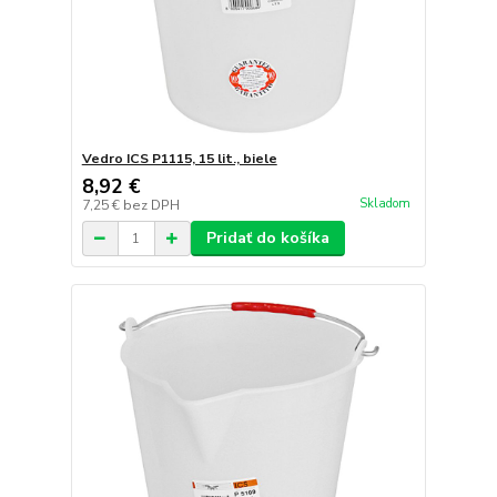
Vedro ICS P1115, 15 lit., biele
8,92 €
Skladom
7,25 €
bez DPH
Pridať do košíka