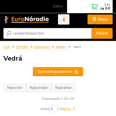
0
ks
EUR
za
0 €
Menu
Hľadať
Úvod
STREND
Domácnosť
Nádoby
Vedrá
Vedrá
Upresniť parametre
Najnovšie
Najlacnejšie
Najdrahšie
Zobrazujem 1-20 z 35
strana
z 2
ďalšie