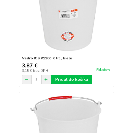
Vedro ICS P1106, 6 lit., biele
3,87 €
Skladom
3,15 €
bez DPH
Pridať do košíka