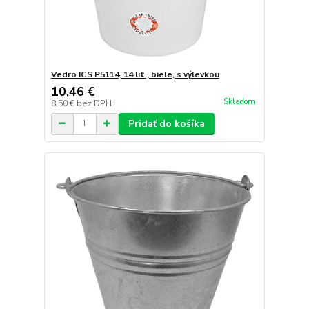
Vedro ICS P5114, 14 lit., biele, s výlevkou
10,46 €
Skladom
8,50 €
bez DPH
Pridať do košíka