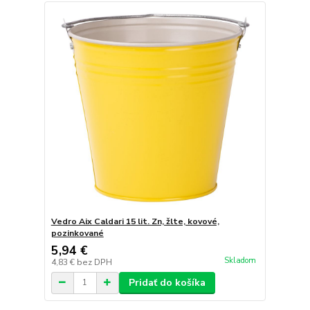
Vedro Aix Caldari 15 lit. Zn, žlte, kovové,
pozinkované
5,94 €
Skladom
4,83 €
bez DPH
Pridať do košíka