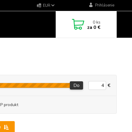
Prihlásenie
EUR
0
ks
za
0 €
Do
€
P produkt
e