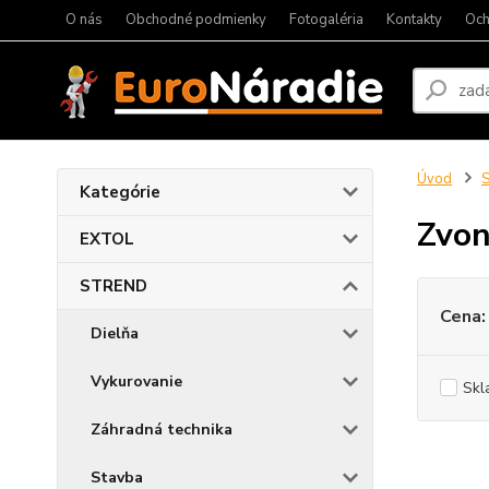
O nás
Obchodné podmienky
Fotogaléria
Kontakty
Och
Úvod
Kategórie
Zvo
EXTOL
STREND
Cena:
Dielňa
Vykurovanie
Skl
Záhradná technika
Stavba