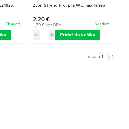
E24925,
Zvon Strend Pro, pre WC, mix farieb
2,20 €
Skladom
Skladom
1,79 €
bez DPH
íka
Pridať do košíka
strana
z 1