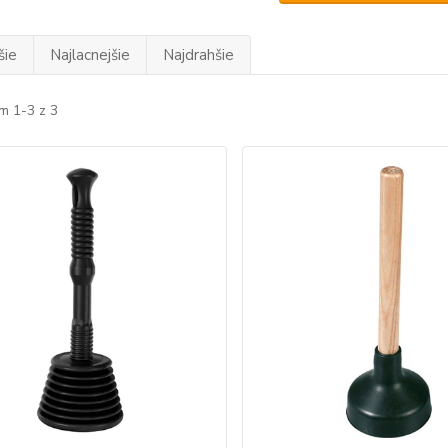
šie
Najlacnejšie
Najdrahšie
m 1-3 z 3