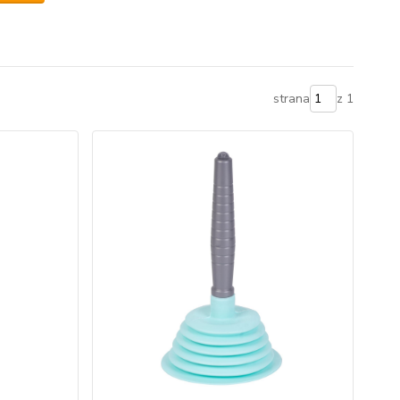
strana
z 1