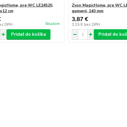
gicHome, pre WC LE24520,
Zvon MagicHome, pre WC L
0x12 cm
gumený, 140 mm
€
3,87 €
Skladom
ez DPH
3,15 €
bez DPH
Pridať do košíka
Pridať do koš