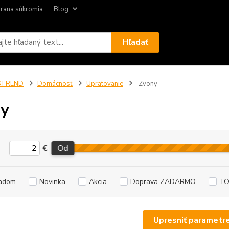
rana súkromia
Blog
Hľadať
STREND
Domácnosť
Upratovanie
Zvony
ny
€
Od
adom
Novinka
Akcia
Doprava ZADARMO
TO
Upresniť parametr