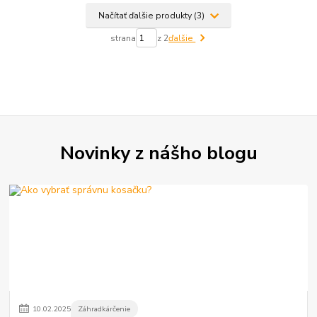
Načítať ďalšie produkty (3)
strana
z 2
ďalšie
Novinky z nášho blogu
10
.
02
.
2025
Záhradkárčenie