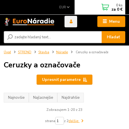
0
ks
EUR
za
0 €
Menu
Hľadať
Úvod
STREND
Stavba
Náradie
Ceruzky a označovače
Ceruzky a označovače
Upresniť parametre
Najnovšie
Najlacnejšie
Najdrahšie
Zobrazujem 1-20 z 23
strana
z 2
ďalšie