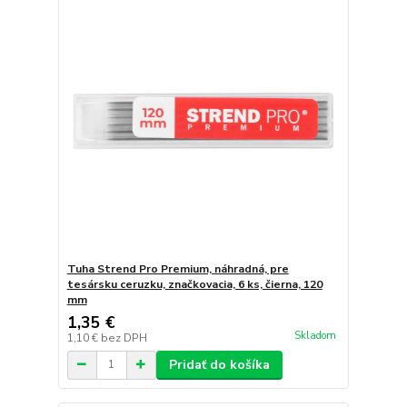
Tuha Strend Pro Premium, náhradná, pre
tesársku ceruzku, značkovacia, 6 ks, čierna, 120
mm
1,35 €
Skladom
1,10 €
bez DPH
Pridať do košíka