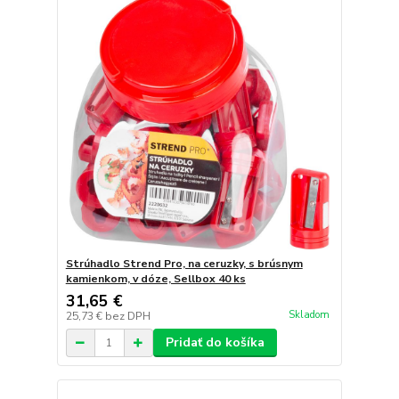
Strúhadlo Strend Pro, na ceruzky, s brúsnym
kamienkom, v dóze, Sellbox 40 ks
31,65 €
Skladom
25,73 €
bez DPH
Pridať do košíka