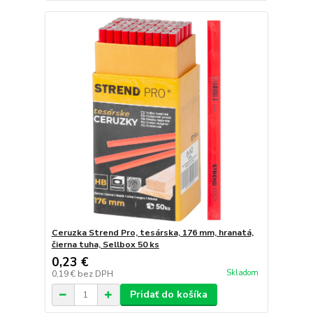
Ceruzka Strend Pro, tesárska, 176 mm, hranatá,
čierna tuha, Sellbox 50 ks
0,23 €
Skladom
0,19 €
bez DPH
Pridať do košíka