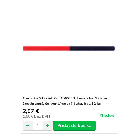
Ceruzka Strend Pro CP0660, tesárska, 175 mm,
šesťhranná, červená/modrá tuha, bal. 12 ks
2,07 €
Skladom
1,68 €
bez DPH
Pridať do košíka