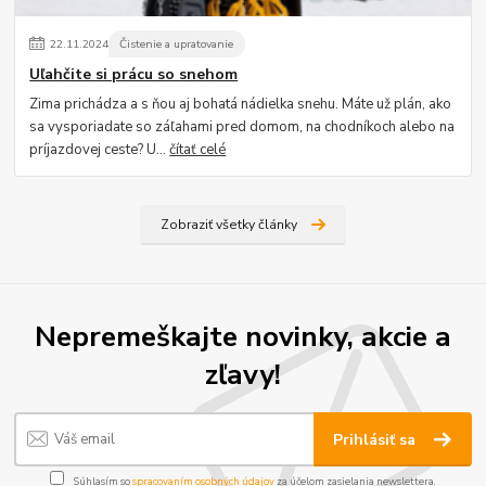
22
.
11
.
2024
Čistenie a upratovanie
Uľahčite si prácu so snehom
Zima prichádza a s ňou aj bohatá nádielka snehu. Máte už plán, ako
sa vysporiadate so záľahami pred domom, na chodníkoch alebo na
príjazdovej ceste? U...
čítať celé
Zobraziť všetky články
Nepremeškajte novinky, akcie a
zľavy!
Prihlásiť sa
Súhlasím so
spracovaním osobných údajov
za účelom zasielania newslettera.