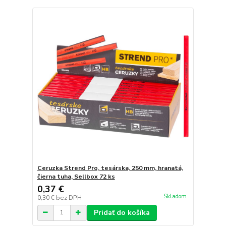
Ceruzka Strend Pro, tesárska, 250 mm, hranatá,
čierna tuha, Sellbox 72 ks
0,37 €
Skladom
0,30 €
bez DPH
Pridať do košíka