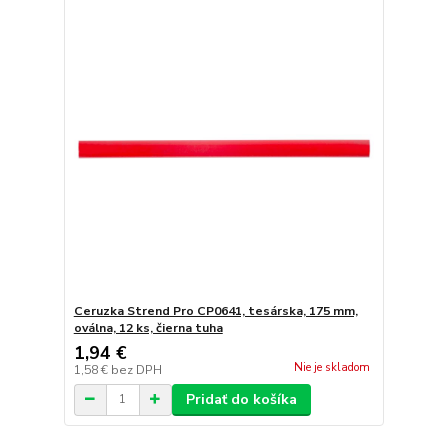
Ceruzka Strend Pro CP0641, tesárska, 175 mm,
oválna, 12 ks, čierna tuha
1,94 €
Nie je skladom
1,58 €
bez DPH
Pridať do košíka