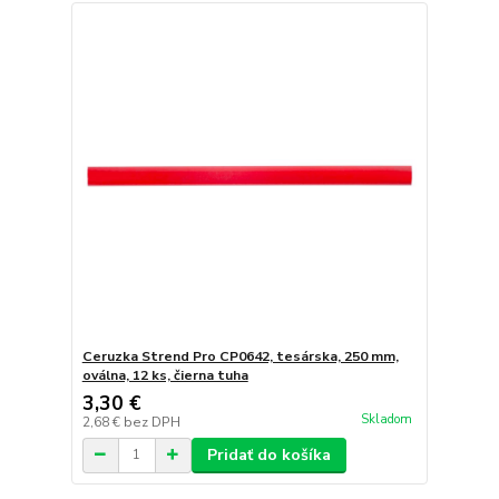
Ceruzka Strend Pro CP0642, tesárska, 250 mm,
oválna, 12 ks, čierna tuha
3,30 €
Skladom
2,68 €
bez DPH
Pridať do košíka