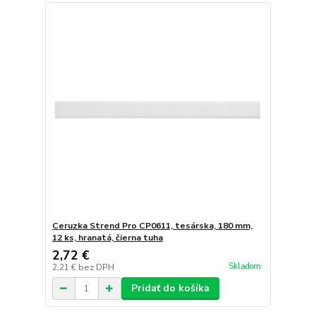
Ceruzka Strend Pro CP0611, tesárska, 180 mm,
12 ks, hranatá, čierna tuha
2,72 €
Skladom
2,21 €
bez DPH
Pridať do košíka