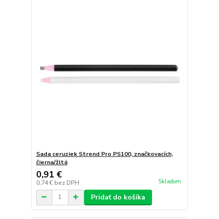
Sada ceruziek Strend Pro PS100, značkovacích,
čierna/žltá
0,91 €
Skladom
0,74 €
bez DPH
Pridať do košíka