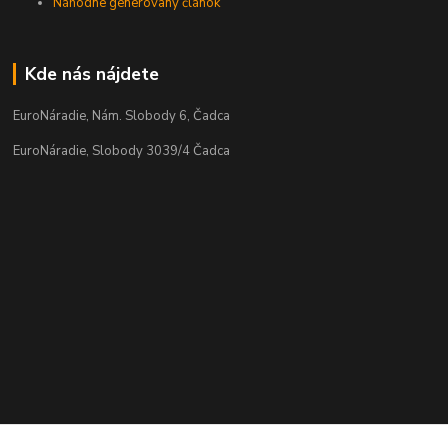
Náhodne generovaný článok
Kde nás nájdete
EuroNáradie, Nám. Slobody 6, Čadca
EuroNáradie, Slobody 3039/4 Čadca
Kontakty