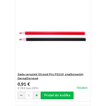
Sada ceruziek Strend Pro PS110, značkovacích,
čierna/červená
0,91 €
Skladom
0,74 €
bez DPH
Pridať do košíka