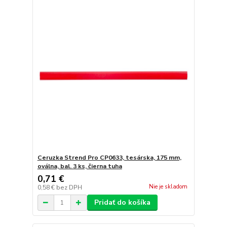
Ceruzka Strend Pro CP0633, tesárska, 175 mm,
oválna, bal. 3 ks, čierna tuha
0,71 €
Nie je skladom
0,58 €
bez DPH
Pridať do košíka