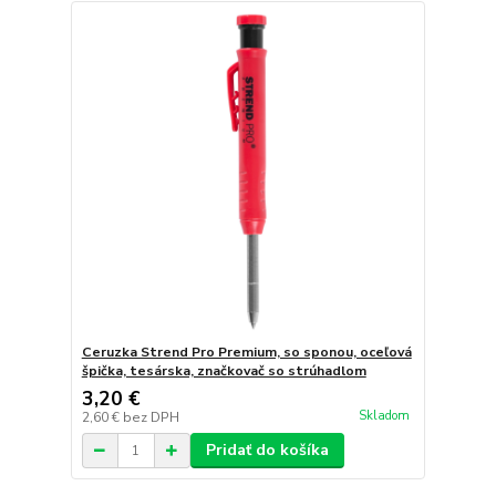
Ceruzka Strend Pro Premium, so sponou, oceľová
špička, tesárska, značkovač so strúhadlom
3,20 €
Skladom
2,60 €
bez DPH
Pridať do košíka