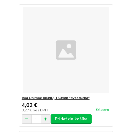
Ihla Unimax 8839D, 150mm "avtorucka"
4,02 €
Skladom
3,27 €
bez DPH
Pridať do košíka