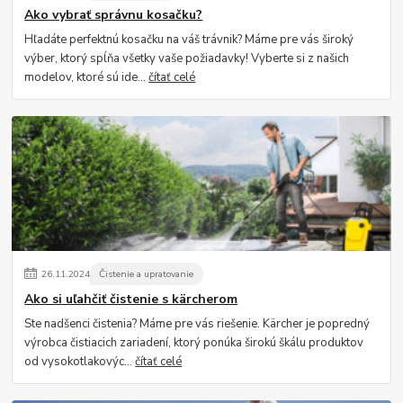
Ako vybrať správnu kosačku?
Hľadáte perfektnú kosačku na váš trávnik? Máme pre vás široký
výber, ktorý spĺňa všetky vaše požiadavky! Vyberte si z našich
modelov, ktoré sú ide...
čítať celé
26
.
11
.
2024
Čistenie a upratovanie
Ako si uľahčiť čistenie s kärcherom
Ste nadšenci čistenia? Máme pre vás riešenie. Kärcher je popredný
výrobca čistiacich zariadení, ktorý ponúka širokú škálu produktov
od vysokotlakovýc...
čítať celé