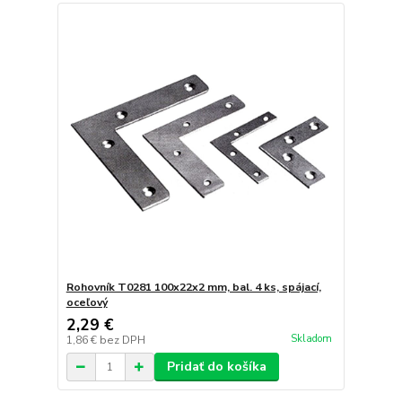
Rohovník T0281 100x22x2 mm, bal. 4 ks, spájací,
oceľový
2,29 €
Skladom
1,86 €
bez DPH
Pridať do košíka