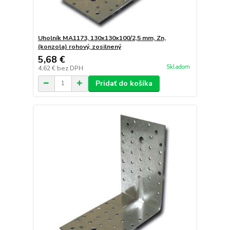
Uholník MA1173, 130x130x100/2,5 mm, Zn,
(konzola) rohový, zosilnený
5,68 €
Skladom
4,62 €
bez DPH
Pridať do košíka