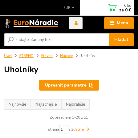
0
ks
EUR
za
0 €
Menu
Hľadať
Úvod
STREND
Stavba
Náradie
Uholníky
Uholníky
Upresniť parametre
Najnovšie
Najlacnejšie
Najdrahšie
Zobrazujem 1-20 z 51
strana
z 3
ďalšie