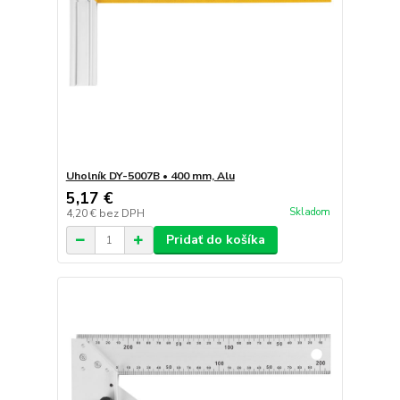
Uholník DY-5007B • 400 mm, Alu
5,17 €
Skladom
4,20 €
bez DPH
Pridať do košíka