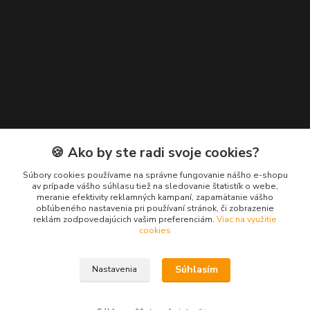
Kontakty
🍪 Ako by ste radi svoje cookies?
Zákaznícka podpora EuroNáradie
Súbory cookies používame na správne fungovanie nášho e-shopu
+421 911 629 846
av prípade vášho súhlasu tiež na sledovanie štatistík o webe,
meranie efektivity reklamných kampaní, zapamätanie vášho
(Po-Pia, 8-16 hod.)
obľúbeného nastavenia pri používaní stránok, či zobrazenie
reklám zodpovedajúcich vašim preferenciám.
Viac na využitie
info@euronaradie.sk
cookies
Súhlasím
Nastavenia