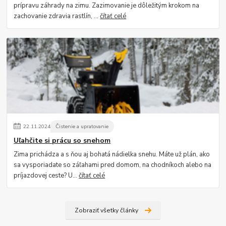
prípravu záhrady na zimu. Zazimovanie je dôležitým krokom na
zachovanie zdravia rastlín, ...
čítať celé
22
.
11
.
2024
Čistenie a upratovanie
Uľahčite si prácu so snehom
Zima prichádza a s ňou aj bohatá nádielka snehu. Máte už plán, ako
sa vysporiadate so záľahami pred domom, na chodníkoch alebo na
príjazdovej ceste? U...
čítať celé
Zobraziť všetky články