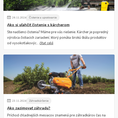
26
.
11
.
2024
Čistenie a upratovanie
Ako si uľahčiť čistenie s kärcherom
Ste nadšenci čistenia? Máme pre vás riešenie. Kärcher je popredný
výrobca čistiacich zariadení, ktorý ponúka širokú škálu produktov
od vysokotlakovýc...
čítať celé
23
.
11
.
2024
Záhradkárčenie
Ako zazimovať záhradu?
Príchod chladnejších mesiacov znamená pre záhradkárov čas na