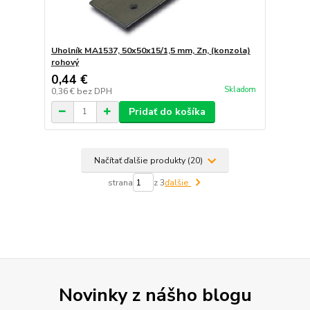
Uholník MA1537, 50x50x15/1,5 mm, Zn, (konzola)
rohový
0,44 €
Skladom
0,36 €
bez DPH
Pridať do košíka
Načítať ďalšie produkty (20)
strana
z 3
ďalšie
Novinky z nášho blogu