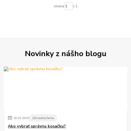
strana
z 1
Novinky z nášho blogu
10
.
02
.
2025
Záhradkárčenie
Ako vybrať správnu kosačku?