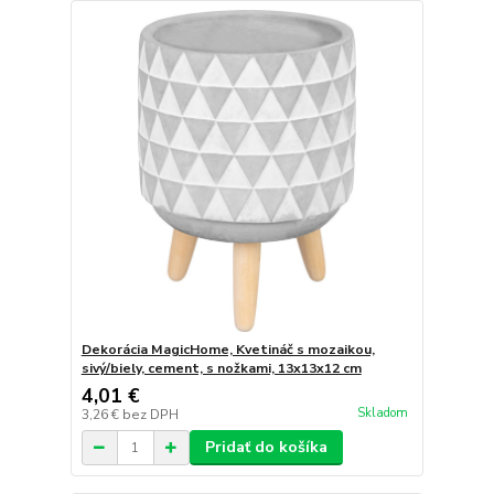
Dekorácia MagicHome, Kvetináč s mozaikou,
sivý/biely, cement, s nožkami, 13x13x12 cm
4,01 €
Skladom
3,26 €
bez DPH
Pridať do košíka