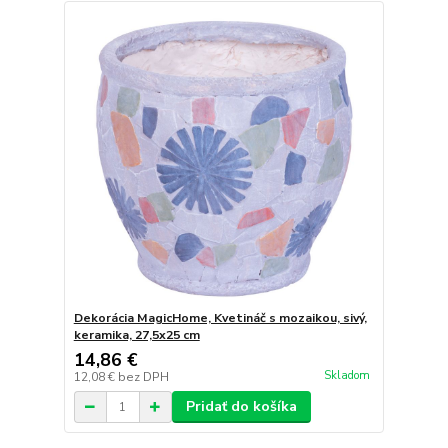
Dekorácia MagicHome, Kvetináč s mozaikou, sivý,
keramika, 27,5x25 cm
14,86 €
Skladom
12,08 €
bez DPH
Pridať do košíka