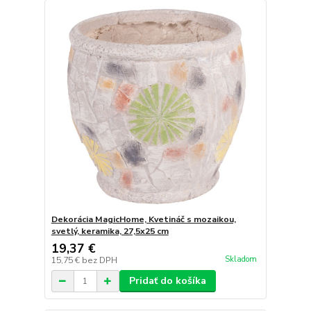
Dekorácia MagicHome, Kvetináč s mozaikou,
svetlý, keramika, 27,5x25 cm
19,37 €
Skladom
15,75 €
bez DPH
Pridať do košíka