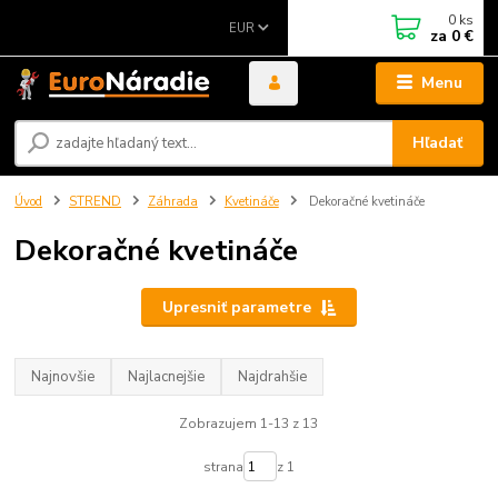
0
ks
EUR
za
0 €
Menu
Hľadať
Úvod
STREND
Záhrada
Kvetináče
Dekoračné kvetináče
Dekoračné kvetináče
Upresniť parametre
Najnovšie
Najlacnejšie
Najdrahšie
Zobrazujem 1-13 z 13
strana
z 1