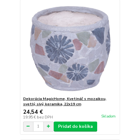
Dekorácia MagicHome, Kvetináč s mozaikou,
svetlý, sivý, keramika, 22x19 cm
24,54 €
Skladom
19,95 €
bez DPH
Pridať do košíka