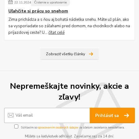
22
.
11
.
2024
Čistenie a upratovanie
Uľahčite si prácu so snehom
Zima prichádza a s ňou aj bohatá nádielka snehu. Máte už plán, ako
sa vysporiadate so záľahami pred domom, na chodníkoch alebo na
príjazdovej ceste? U...
čítať celé
Zobraziť všetky články
Nepremeškajte novinky, akcie a
zľavy!
Prihlásiť sa
Súhlasím so
spracovaním osobných údajov
za účelom zasielania newslettera.
Môžete sa kedykoľvek odhlásiť. Zasielame raz za 14 dní.