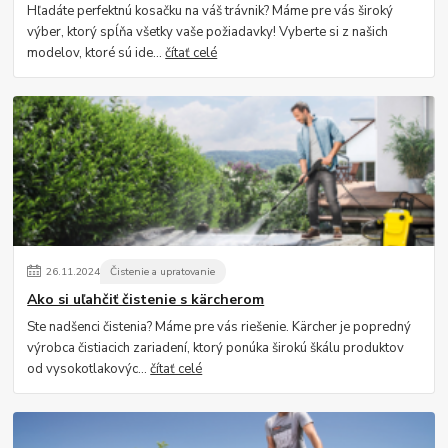
Hľadáte perfektnú kosačku na váš trávnik? Máme pre vás široký
výber, ktorý spĺňa všetky vaše požiadavky! Vyberte si z našich
modelov, ktoré sú ide...
čítať celé
26
.
11
.
2024
Čistenie a upratovanie
Ako si uľahčiť čistenie s kärcherom
Ste nadšenci čistenia? Máme pre vás riešenie. Kärcher je popredný
výrobca čistiacich zariadení, ktorý ponúka širokú škálu produktov
od vysokotlakovýc...
čítať celé