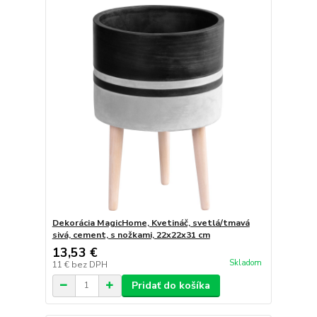
Dekorácia MagicHome, Kvetináč, svetlá/tmavá
sivá, cement, s nožkami, 22x22x31 cm
13,53 €
Skladom
11 €
bez DPH
Pridať do košíka