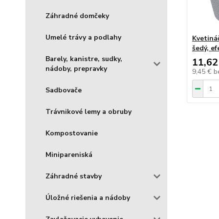
Záhradné domčeky
Umelé trávy a podlahy
Kvetiná
šedý, e
Barely, kanistre, sudky,
11,62
nádoby, prepravky
9,45 €
b
Sadbovače
Trávnikové lemy a obruby
Kompostovanie
Minipareniská
Záhradné stavby
Úložné riešenia a nádoby