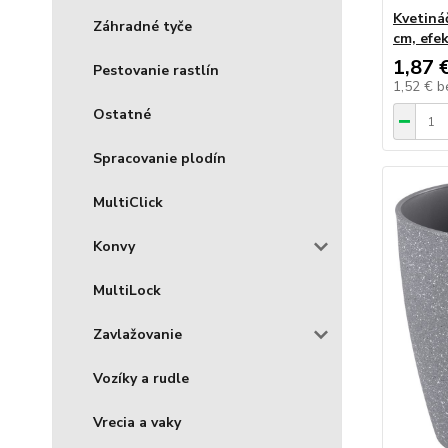
Kvetiná
Záhradné tyče
cm, efe
1,87 
Pestovanie rastlín
1,52 €
b
Ostatné
Spracovanie plodín
MultiClick
Konvy
MultiLock
Zavlažovanie
Vozíky a rudle
Vrecia a vaky