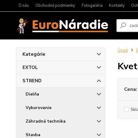
O nás
Obchodné podmienky
Fotogaléria
Kontakty
Och
Úvod
Kategórie
Kvet
EXTOL
STREND
Cena:
Dielňa
Vykurovanie
Skl
Záhradná technika
Stavba