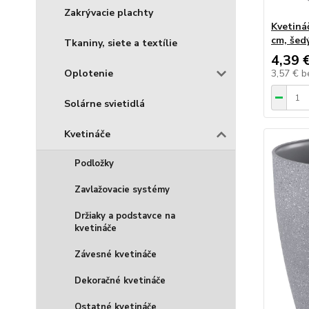
Zakrývacie plachty
Kvetiná
cm, šed
Tkaniny, siete a textílie
4,39 
Oplotenie
3,57 €
b
Solárne svietidlá
Kvetináče
Podložky
Zavlažovacie systémy
Držiaky a podstavce na
kvetináče
Závesné kvetináče
Dekoračné kvetináče
Ostatné kvetináče