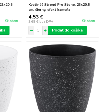
23x20,5
Kvetináč Strend Pro Stone, 23x20,5
cm, čierny, efekt kameňa
4,53 €
Skladom
Skladom
3,68 €
bez DPH
íka
Pridať do košíka