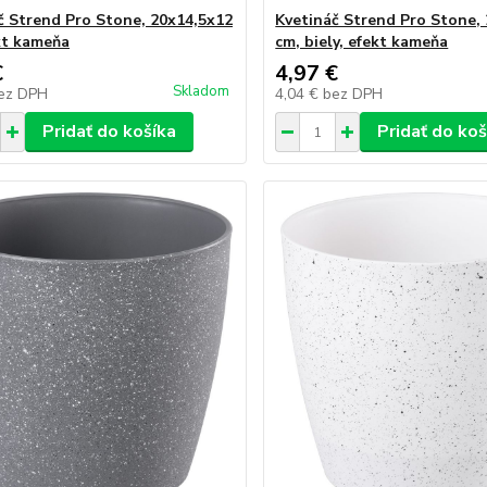
č Strend Pro Stone, 20x14,5x12
Kvetináč Strend Pro Stone, 
kt kameňa
cm, biely, efekt kameňa
€
4,97 €
Skladom
ez DPH
4,04 €
bez DPH
Pridať do košíka
Pridať do koš