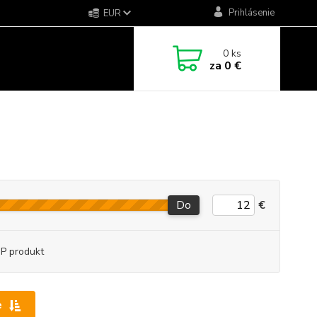
Prihlásenie
EUR
0
ks
za
0 €
Do
€
P produkt
e