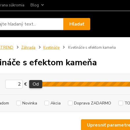
rana súkromia
Blog
Hľadať
STREND
Záhrada
Kvetináče
Kvetináče s efektom kameňa
ináče s efektom kameňa
€
Od
adom
Novinka
Akcia
Doprava ZADARMO
TO
Upresniť parametr