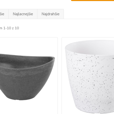
šie
Najlacnejšie
Najdrahšie
m 1-10 z 10