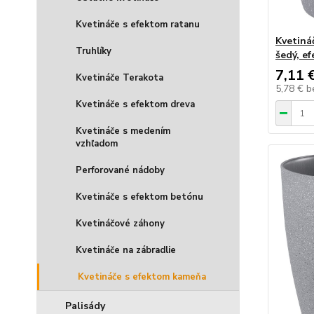
Kvetináče s efektom ratanu
Kvetiná
Truhlíky
šedý, e
7,11 
Kvetináče Terakota
5,78 €
b
Kvetináče s efektom dreva
Kvetináče s medením
vzhľadom
Perforované nádoby
Kvetináče s efektom betónu
Kvetináčové záhony
Kvetináče na zábradlie
Kvetináče s efektom kameňa
Palisády