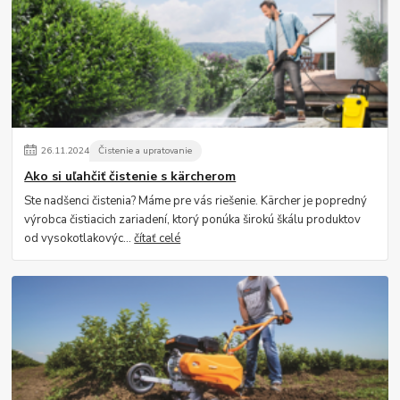
26
.
11
.
2024
Čistenie a upratovanie
Ako si uľahčiť čistenie s kärcherom
Ste nadšenci čistenia? Máme pre vás riešenie. Kärcher je popredný
výrobca čistiacich zariadení, ktorý ponúka širokú škálu produktov
od vysokotlakovýc...
čítať celé