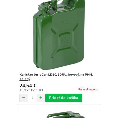
Kanister JerryCan LD10, 10 lit., kovový, na PHM,
zelený
24,54 €
Nie je skladom
19,95 €
bez DPH
Pridať do košíka