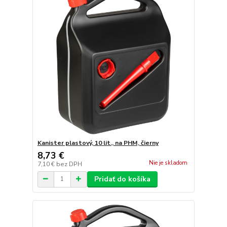
Kanister plastový, 10 lit., na PHM, čierny
8,73 €
Nie je skladom
7,10 €
bez DPH
Pridať do košíka