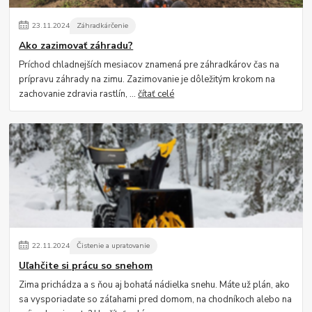
23
.
11
.
2024
Záhradkárčenie
Ako zazimovať záhradu?
Príchod chladnejších mesiacov znamená pre záhradkárov čas na
prípravu záhrady na zimu. Zazimovanie je dôležitým krokom na
zachovanie zdravia rastlín, ...
čítať celé
22
.
11
.
2024
Čistenie a upratovanie
Uľahčite si prácu so snehom
Zima prichádza a s ňou aj bohatá nádielka snehu. Máte už plán, ako
sa vysporiadate so záľahami pred domom, na chodníkoch alebo na