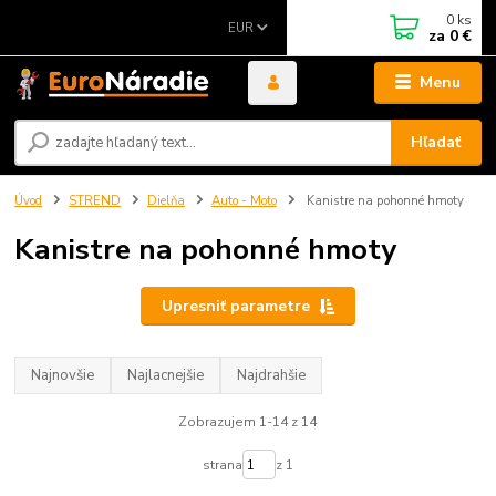
0
ks
EUR
za
0 €
Menu
Hľadať
Úvod
STREND
Dielňa
Auto - Moto
Kanistre na pohonné hmoty
Kanistre na pohonné hmoty
Upresniť parametre
Najnovšie
Najlacnejšie
Najdrahšie
Zobrazujem 1-14 z 14
strana
z 1