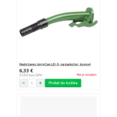
Nadstavec JerryCan LD-S, na kanister, kovový
6,33 €
Nie je skladom
5,15 €
bez DPH
Pridať do košíka