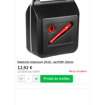
Kanister plastový, 20 lit., na PHM, čierny
12,92 €
Nie je skladom
10,50 €
bez DPH
Pridať do košíka