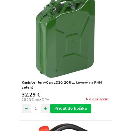
Kanister JerryCan LD20, 20 lit., kovový, na PHM,
zelený
32,29 €
Nie je skladom
26,25 €
bez DPH
Pridať do košíka