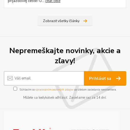
príjazdovej ceste? U...
čítať celé
Zobraziť všetky články
Nepremeškajte novinky, akcie a
zľavy!
Prihlásiť sa
Súhlasím so
spracovaním osobných údajov
za účelom zasielania newslettera.
Môžete sa kedykoľvek odhlásiť. Zasielame raz za 14 dní.