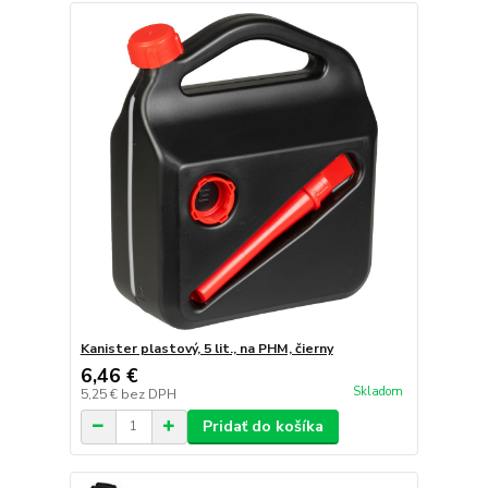
Kanister plastový, 5 lit., na PHM, čierny
6,46 €
Skladom
5,25 €
bez DPH
Pridať do košíka