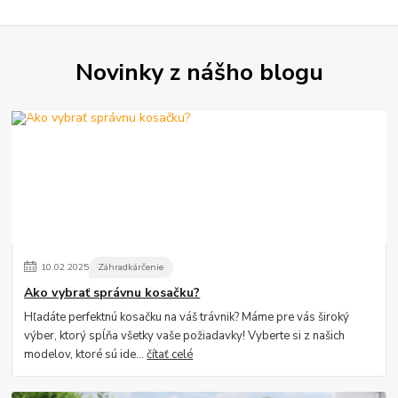
Novinky z nášho blogu
10
.
02
.
2025
Záhradkárčenie
Ako vybrať správnu kosačku?
Hľadáte perfektnú kosačku na váš trávnik? Máme pre vás široký
výber, ktorý spĺňa všetky vaše požiadavky! Vyberte si z našich
modelov, ktoré sú ide...
čítať celé