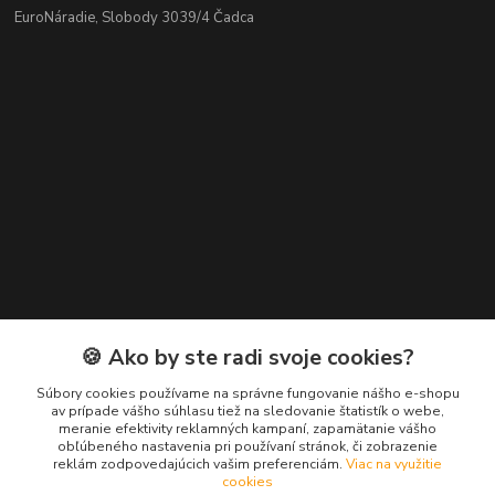
EuroNáradie, Slobody 3039/4 Čadca
Kontakty
🍪 Ako by ste radi svoje cookies?
Zákaznícka podpora EuroNáradie
Súbory cookies používame na správne fungovanie nášho e-shopu
+421 911 629 846
av prípade vášho súhlasu tiež na sledovanie štatistík o webe,
meranie efektivity reklamných kampaní, zapamätanie vášho
(Po-Pia, 8-16 hod.)
obľúbeného nastavenia pri používaní stránok, či zobrazenie
reklám zodpovedajúcich vašim preferenciám.
Viac na využitie
info@euronaradie.sk
cookies