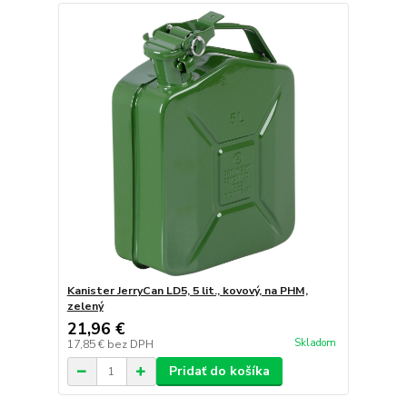
Kanister JerryCan LD5, 5 lit., kovový, na PHM,
zelený
21,96 €
Skladom
17,85 €
bez DPH
Pridať do košíka