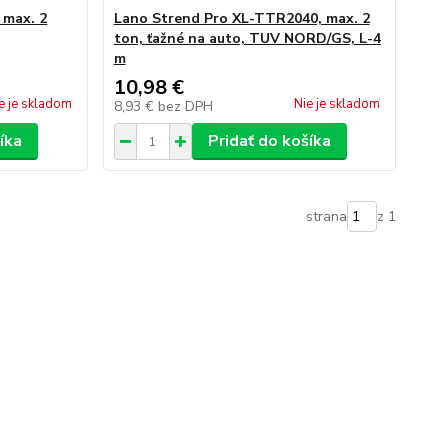
 max. 2
Lano Strend Pro XL-TTR2040, max. 2
ton, ťažné na auto, TUV NORD/GS, L-4
m
10,98 €
e je skladom
Nie je skladom
8,93 €
bez DPH
íka
Pridať do košíka
strana
z 1