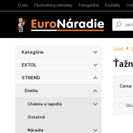
O nás
Obchodné podmienky
Fotogaléria
Kontakty
Och
Úvod
Kategórie
Ťažn
EXTOL
STREND
Cena:
Dielňa
Chémia a lepidlá
Skl
Ostatné
Náradie