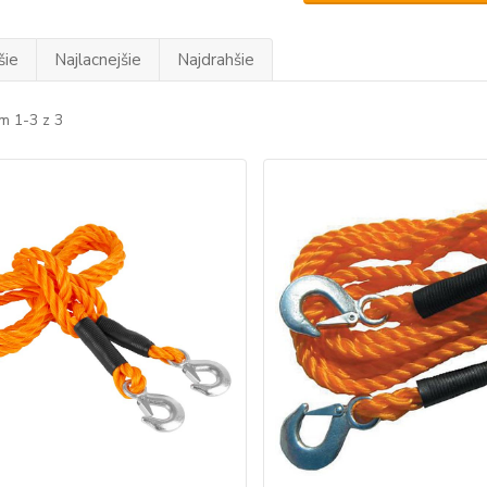
šie
Najlacnejšie
Najdrahšie
m 1-3 z 3