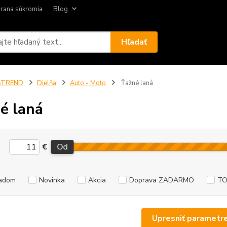
rana súkromia
Blog
Hľadať
STREND
Dielňa
Auto - Moto
Ťažné laná
é laná
€
Od
adom
Novinka
Akcia
Doprava ZADARMO
TO
Upresniť parametr