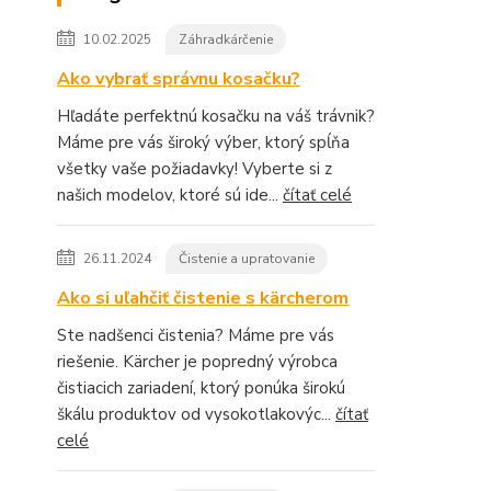
10.02.2025
Záhradkárčenie
Ako vybrať správnu kosačku?
Hľadáte perfektnú kosačku na váš trávnik?
Máme pre vás široký výber, ktorý spĺňa
všetky vaše požiadavky! Vyberte si z
našich modelov, ktoré sú ide...
čítať celé
26.11.2024
Čistenie a upratovanie
Ako si uľahčiť čistenie s kärcherom
Ste nadšenci čistenia? Máme pre vás
riešenie. Kärcher je popredný výrobca
čistiacich zariadení, ktorý ponúka širokú
škálu produktov od vysokotlakovýc...
čítať
celé