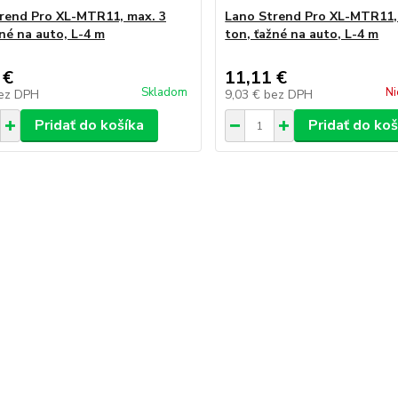
rend Pro XL-MTR11, max. 3
Lano Strend Pro XL-MTR11,
žné na auto, L-4 m
ton, ťažné na auto, L-4 m
 €
11,11 €
Skladom
Ni
ez DPH
9,03 €
bez DPH
Pridať do košíka
Pridať do koš