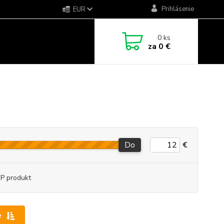
Prihlásenie
EUR
0
ks
za
0 €
Do
€
P produkt
e