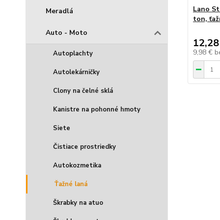
Lano St
Meradlá
ton, ťa
Auto - Moto
12,28
9,98 €
b
Autoplachty
Autolekárničky
Clony na čelné sklá
Kanistre na pohonné hmoty
Siete
Čistiace prostriedky
Autokozmetika
Ťažné laná
Škrabky na atuo