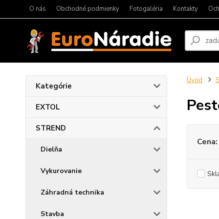
O nás
Obchodné podmienky
Fotogaléria
Kontakty
Och
Úvod
Kategórie
Pest
EXTOL
STREND
Cena:
Dielňa
Vykurovanie
Skl
Záhradná technika
Stavba