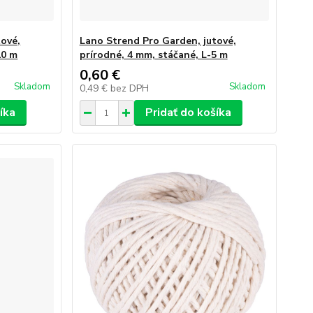
tové,
Lano Strend Pro Garden, jutové,
10 m
prírodné, 4 mm, stáčané, L-5 m
0,60 €
Skladom
Skladom
0,49 €
bez DPH
íka
Pridať do košíka