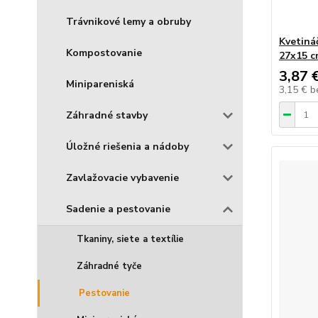
Trávnikové lemy a obruby
Kvetiná
Kompostovanie
27x15 c
3,87 
Minipareniská
3,15 €
b
Záhradné stavby
Úložné riešenia a nádoby
Zavlažovacie vybavenie
Sadenie a pestovanie
Tkaniny, siete a textílie
Záhradné tyče
Pestovanie