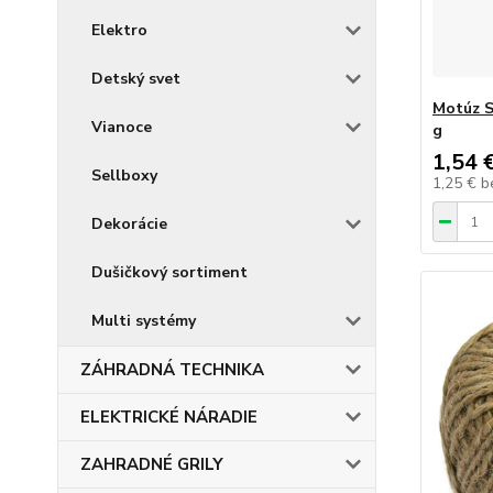
Elektro
Detský svet
Motúz S
Vianoce
g
1,54 
Sellboxy
1,25 €
b
Dekorácie
Dušičkový sortiment
Multi systémy
ZÁHRADNÁ TECHNIKA
ELEKTRICKÉ NÁRADIE
ZAHRADNÉ GRILY