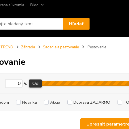
rana súkromia
Blog
Hľadať
STREND
Záhrada
Sadenie a pestovanie
Pestovanie
ovanie
€
Od
adom
Novinka
Akcia
Doprava ZADARMO
TO
Upresniť parametr