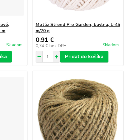
tové,
Motúz Strend Pro Garden, bavlna, L-45
3 m
m/70 g
0,91 €
Skladom
Skladom
0,74 €
bez DPH
íka
Pridať do košíka