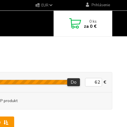
Prihlásenie
EUR
0
ks
za
0 €
Do
€
P produkt
e