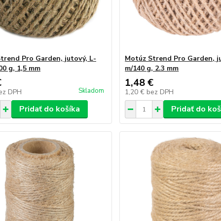
trend Pro Garden, jutový, L-
Motúz Strend Pro Garden, ju
00 g, 1,5 mm
m/140 g, 2.3 mm
€
1,48 €
Skladom
ez DPH
1,20 €
bez DPH
Pridať do košíka
Pridať do koš