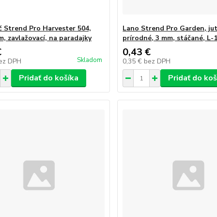
č Strend Pro Harvester 504,
Lano Strend Pro Garden, ju
m, zavlažovací, na paradajky
prírodné, 3 mm, stáčané, L-
€
0,43 €
Skladom
ez DPH
0,35 €
bez DPH
Pridať do košíka
Pridať do koš