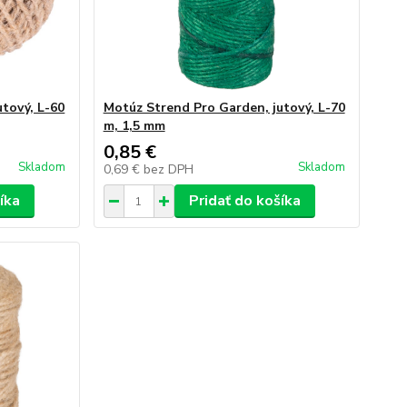
tový, L-60
Motúz Strend Pro Garden, jutový, L-70
m, 1,5 mm
0,85 €
Skladom
Skladom
0,69 €
bez DPH
íka
Pridať do košíka