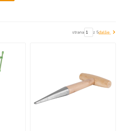
strana
z 5
ďalšie