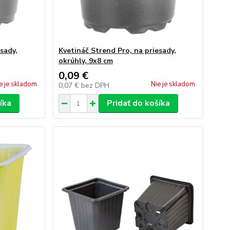
sady,
Kvetináč Strend Pro, na priesady,
okrúhly, 9x8 cm
0,09 €
e je skladom
Nie je skladom
0,07 €
bez DPH
íka
Pridať do košíka