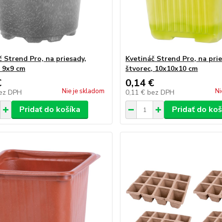
č Strend Pro, na priesady,
Kvetináč Strend Pro, na prie
, 9x9 cm
štvorec, 10x10x10 cm
€
0,14 €
Nie je skladom
Ni
ez DPH
0,11 €
bez DPH
Pridať do košíka
Pridať do koš