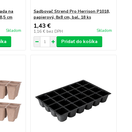
Sada na
Sadbovač Strend Pro Herrison P1018,
x8,5 cm
papierový, 8x8 cm, bal. 18 ks
1,43 €
Skladom
Skladom
1,16 €
bez DPH
íka
Pridať do košíka