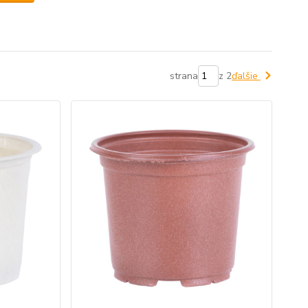
strana
z 2
ďalšie