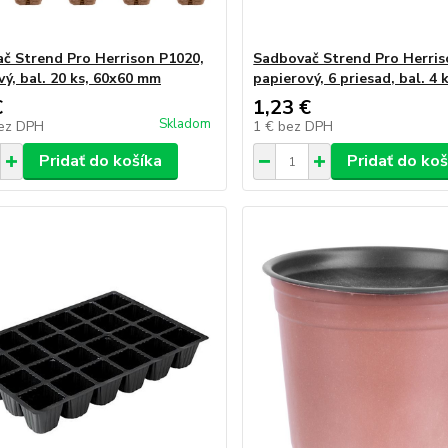
č Strend Pro Herrison P1020,
Sadbovač Strend Pro Herris
vý, bal. 20 ks, 60x60 mm
papierový, 6 priesad, bal. 4 
€
1,23 €
Skladom
ez DPH
1 €
bez DPH
Pridať do košíka
Pridať do koš