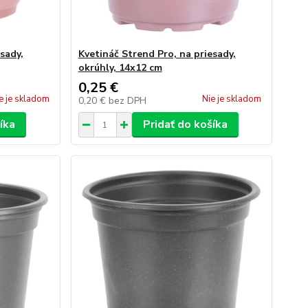
sady,
Kvetináč Strend Pro, na priesady,
okrúhly, 14x12 cm
0,25 €
e je skladom
Nie je skladom
0,20 €
bez DPH
íka
Pridať do košíka