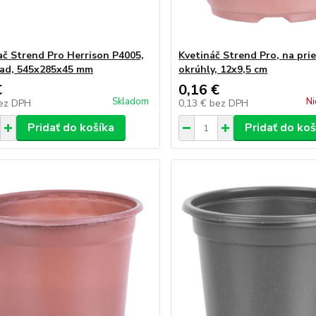
č Strend Pro Herrison P4005,
Kvetináč Strend Pro, na prie
sad, 545x285x45 mm
okrúhly, 12x9,5 cm
€
0,16 €
Skladom
Ni
ez DPH
0,13 €
bez DPH
Pridať do košíka
Pridať do koš