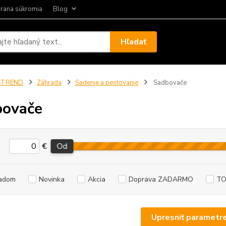
rana súkromia
Blog
Hľadať
STREND
Záhrada
Sadenie a pestovanie
Sadbovače
bovače
€
Od
adom
Novinka
Akcia
Doprava ZADARMO
TO
Upresniť parametr