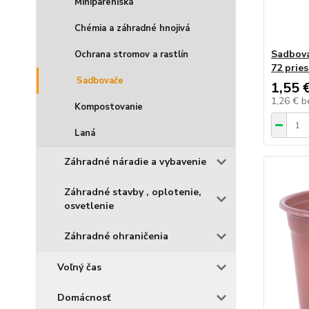
Minipareniská
Chémia a záhradné hnojivá
Sadbova
Ochrana stromov a rastlín
72 prie
Sadbovače
1,55 
1,26 €
b
Kompostovanie
Laná
Záhradné náradie a vybavenie
Záhradné stavby , oplotenie,
osvetlenie
Záhradné ohraničenia
Voľný čas
Domácnosť