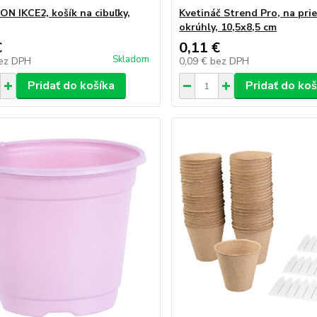
ON IKCE2, košík na cibuľky,
Kvetináč Strend Pro, na prie
okrúhly, 10,5x8,5 cm
€
0,11 €
Skladom
ez DPH
0,09 €
bez DPH
Pridať do košíka
Pridať do koš