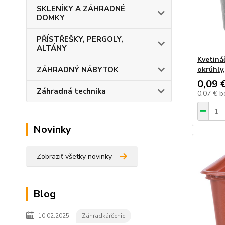
SKLENÍKY A ZÁHRADNÉ
DOMKY
PŘÍSTŘEŠKY, PERGOLY,
ALTÁNY
Kvetiná
ZÁHRADNÝ NÁBYTOK
okrúhly
0,09 
Záhradná technika
0,07 €
b
Novinky
Zobraziť všetky novinky
Blog
10.02.2025
Záhradkárčenie