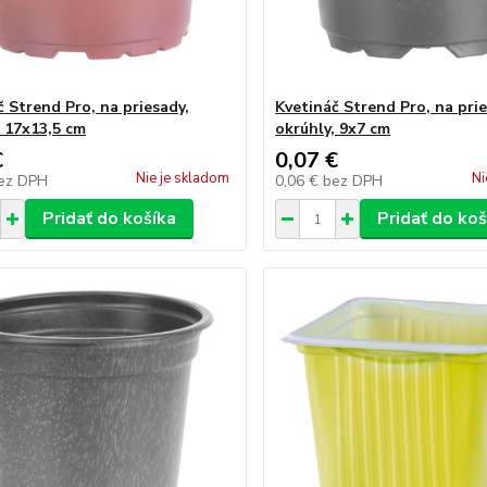
č Strend Pro, na priesady,
Kvetináč Strend Pro, na prie
, 17x13,5 cm
okrúhly, 9x7 cm
€
0,07 €
Nie je skladom
Ni
ez DPH
0,06 €
bez DPH
Pridať do košíka
Pridať do koš