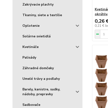
Zakrývacie plachty
Kvetiná
okrúhly
Tkaniny, siete a textílie
0,26 
Oplotenie
0,21 €
b
Solárne svietidlá
Kvetináče
Palisády
Záhradné domčeky
Umelé trávy a podlahy
Barely, kanistre, sudky,
nádoby, prepravky
Sadbovače