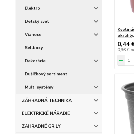
Elektro
Detský svet
Kvetiná
Vianoce
okrúhly
0,44 
Sellboxy
0,36 €
b
Dekorácie
Dušičkový sortiment
Multi systémy
ZÁHRADNÁ TECHNIKA
ELEKTRICKÉ NÁRADIE
ZAHRADNÉ GRILY