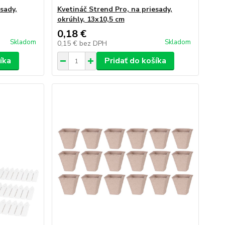
sady,
Kvetináč Strend Pro, na priesady,
okrúhly, 13x10,5 cm
0,18 €
Skladom
Skladom
0,15 €
bez DPH
íka
Pridať do košíka