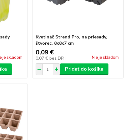
sady,
Kvetináč Strend Pro, na priesady,
štvorec, 8x8x7 cm
0,09 €
e je skladom
Nie je skladom
0,07 €
bez DPH
íka
Pridať do košíka