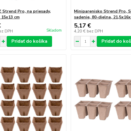
č Strend Pro, na priesady,
Miniparenisko Strend Pro, 
, 15x13 cm
sadenie, 80-dielna, 21,5x16
€
5,17 €
Skladom
ez DPH
4,20 €
bez DPH
Pridať do košíka
Pridať do koš