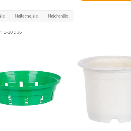
šie
Najlacnejšie
Najdrahšie
m 1-20 z 36