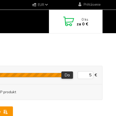
Prihlásenie
EUR
0
ks
za
0 €
Do
€
P produkt
e