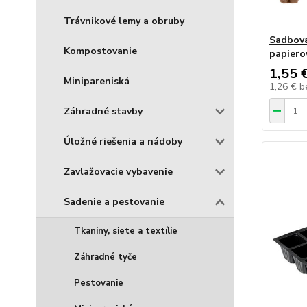
Trávnikové lemy a obruby
Sadbova
Kompostovanie
papiero
1,55 
Minipareniská
1,26 €
b
Záhradné stavby
Úložné riešenia a nádoby
Zavlažovacie vybavenie
Sadenie a pestovanie
Tkaniny, siete a textílie
Záhradné tyče
Pestovanie