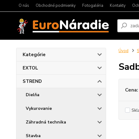
O nás
Obchodné podmienky
Fotogaléria
Kontakty
Och
Úvod
Kategórie
Sad
EXTOL
STREND
Cena:
Dielňa
Vykurovanie
Skl
Záhradná technika
Stavba