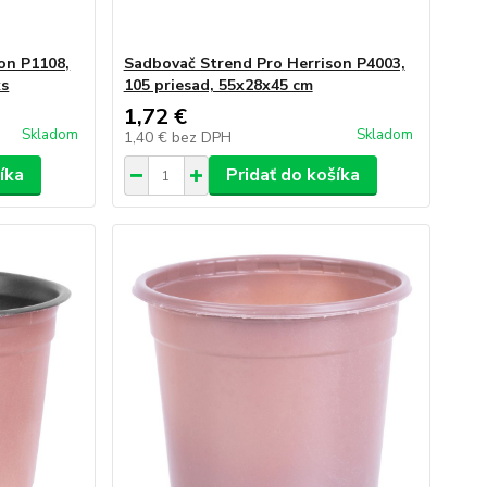
on P1108,
Sadbovač Strend Pro Herrison P4003,
ks
105 priesad, 55x28x45 cm
1,72 €
Skladom
Skladom
1,40 €
bez DPH
íka
Pridať do košíka